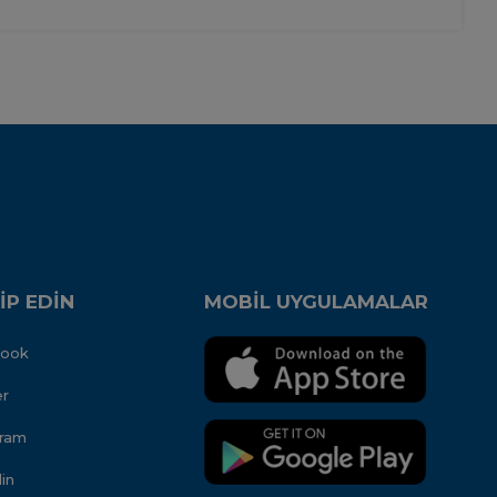
İP EDİN
MOBİL UYGULAMALAR
book
er
gram
in