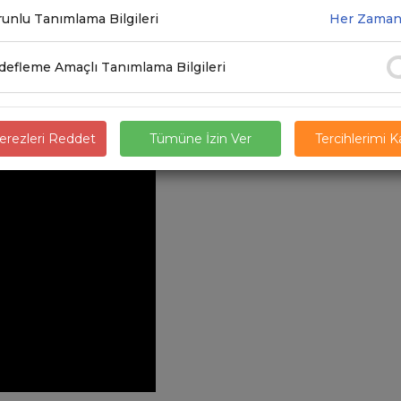
unlu Tanımlama Bilgileri
Her Zaman
efleme Amaçlı Tanımlama Bilgileri
isklerin Ortadan Kaldırılması - 2 Eylül 2021
rezleri Reddet
Tümüne İzin Ver
Tercihlerimi 