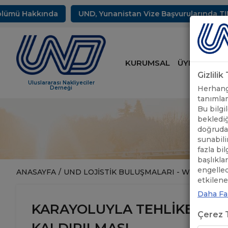
mü Hakkında
UND, Yunanistan Vize Başvurularında TIR Sür
KURUMSAL
ÜYELİK
HİZ
Gizlili
Uluslararası Nakliyeciler
Herhangi
Derneği
tanımlam
Bu bilgil
beklediğ
doğrudan
sunabili
fazla bi
başlıkla
engelle
ANASAYFA
/
UND LOJİSTİK BULUŞMALARI - WEBİNAR
/
etkileneb
Daha Faz
KARAYOLUYLA TEHLİKELİ MA
Çerez T
KALDIRILMASI