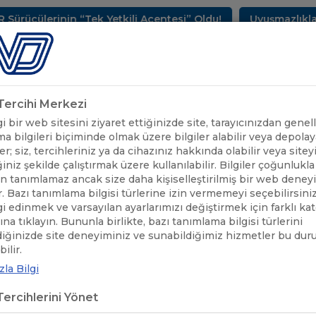
ücülerinin “Tek Yetkili Acentesi” Oldu!
Uyuşmazlıkları
METLERİMİZ
SEKTÖREL BİLGİLER
UND YAYINLARI
HAB
k Tercihi Merkezi
 bir web sitesini ziyaret ettiğinizde site, tarayıcınızdan genell
a bilgileri biçiminde olmak üzere bilgiler alabilir veya depolaya
er; siz, tercihleriniz ya da cihazınız hakkında olabilir veya sitey
iniz şekilde çalıştırmak üzere kullanılabilir. Bilgiler çoğunlukla 
 tanımlamaz ancak size daha kişiselleştirilmiş bir web deney
r. Bazı tanımlama bilgisi türlerine izin vermemeyi seçebilirsini
lgi edinmek ve varsayılan ayarlarımızı değiştirmek için farklı ka
rına tıklayın. Bununla birlikte, bazı tanımlama bilgisi türlerini
diğinizde site deneyiminiz ve sunabildiğimiz hizmetler bu du
KARAYOLUYLA TEHLİKELİ MADDE TAŞIMACILIĞININ RİSKLERİ VE RİSKLE
ilir.
la Bilgi
DDE TAŞIMACILIĞININ RİSKLERİ
ercihlerini Yönet