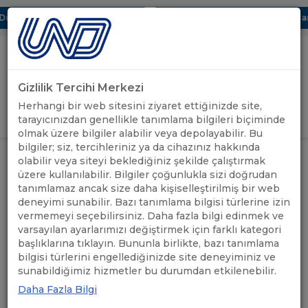
ital UBAK Bölümü Hakkında
UND, Yunanistan Vize Başvurularınd
Gizlilik Tercihi Merkezi
Uluslararası Nakliyeciler Derneği
Herhangi bir web sitesini ziyaret ettiğinizde site,
GİRİŞ YAP
tarayıcınızdan genellikle tanımlama bilgileri biçiminde
olmak üzere bilgiler alabilir veya depolayabilir. Bu
bilgiler; siz, tercihleriniz ya da cihazınız hakkında
ANASAYFA
/
UND'DEN HABERLER
olabilir veya siteyi beklediğiniz şekilde çalıştırmak
üzere kullanılabilir. Bilgiler çoğunlukla sizi doğrudan
Filtrele
tanımlamaz ancak size daha kişiselleştirilmiş bir web
deneyimi sunabilir. Bazı tanımlama bilgisi türlerine izin
vermemeyi seçebilirsiniz. Daha fazla bilgi edinmek ve
varsayılan ayarlarımızı değiştirmek için farklı kategori
başlıklarına tıklayın. Bununla birlikte, bazı tanımlama
bilgisi türlerini engellediğinizde site deneyiminiz ve
sunabildiğimiz hizmetler bu durumdan etkilenebilir.
Daha Fazla Bilgi