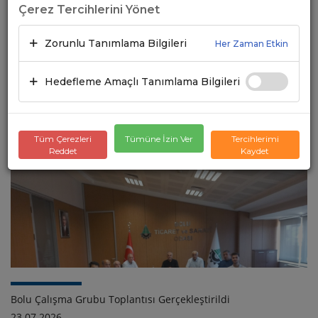
Çerez Tercihlerini Yönet
Zorunlu Tanımlama Bilgileri
Her Zaman Etkin
Hedefleme Amaçlı Tanımlama Bilgileri
UND, Gümrükler Genel Müdürü Mustafa Gümüş’ten Mardin
Gümrüğü İçin Destek Sözü Aldı
23.07.2026
Tüm Çerezleri
Tümüne İzin Ver
Tercihlerimi
Reddet
Kaydet
Bolu Çalışma Grubu Toplantısı Gerçekleştirildi
23.07.2026