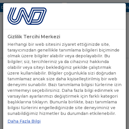
jital UBAK Bölümü Hakkında
UND, Yunanistan Vize Başvurularınd
Gizlilik Tercihi Merkezi
Uluslararası Nakliyeciler Derneği
Herhangi bir web sitesini ziyaret ettiğinizde site,
GİRİŞ YAP
tarayıcınızdan genellikle tanımlama bilgileri biçiminde
olmak üzere bilgiler alabilir veya depolayabilir. Bu
bilgiler; siz, tercihleriniz ya da cihazınız hakkında
ANASAYFA
/
DİJİTAL UBAK "EDI" SİSTEMİ
olabilir veya siteyi beklediğiniz şekilde çalıştırmak
üzere kullanılabilir. Bilgiler çoğunlukla sizi doğrudan
Filtrele
tanımlamaz ancak size daha kişiselleştirilmiş bir web
deneyimi sunabilir. Bazı tanımlama bilgisi türlerine izin
vermemeyi seçebilirsiniz. Daha fazla bilgi edinmek ve
varsayılan ayarlarımızı değiştirmek için farklı kategori
başlıklarına tıklayın. Bununla birlikte, bazı tanımlama
bilgisi türlerini engellediğinizde site deneyiminiz ve
sunabildiğimiz hizmetler bu durumdan etkilenebilir.
Daha Fazla Bilgi