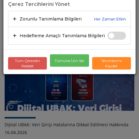
Çerez Tercihlerini Yönet
Zorunlu Tanımlama Bilgileri
Her Zaman Etkin
Hedefleme Amaçlı Tanımlama Bilgileri
UBAK İzin Belgesi API Entegrasyon Kılavuzu Hakkında
05.06.2026
Tüm Çerezleri
Tümüne İzin Ver
Tercihlerimi
Reddet
Kaydet
Dijital UBAK: Veri Girişi Hatalarına Dikkat Edilmesi Hakkında
16.04.2026