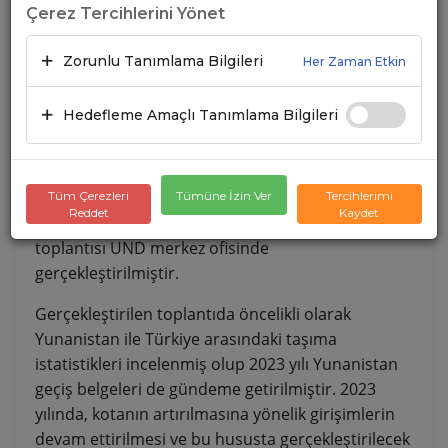
Çerez Tercihlerini Yönet
Zorunlu Tanımlama Bilgileri
Her Zaman Etkin
Hedefleme Amaçlı Tanımlama Bilgileri
Tüm Çerezleri
Tümüne İzin Ver
Tercihlerimi
Reddet
Kaydet
28.03.2023 tarihinde Yunanistan çalışma grubu
toplantısı UND merkez ofisinde
gerçekleştirilmiştir.
Gerçekleştirilen toplantıda öncelikli olarak
Yunanistan ile Türkiye arasındaki taşıma
istatistikleri incelenmiş olup 2023 yılı Yunanistan
geçiş belgeleri de gündeme getirilmiştir. 2023
yılında, kotanın artırılmasına yönelik girişimlerin
devam ettirilmesi ve bu hususta gerçekleştirilecek