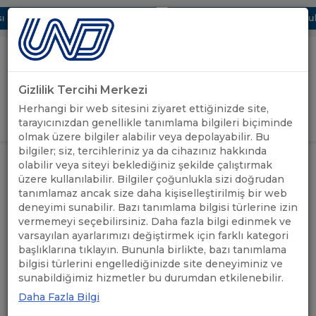
 Dijital UBAK Bölümü Hakkında
UND, Yunanistan Vize Başvurular
Gizlilik Tercihi Merkezi
Uluslararası Nakliyeciler Derneği
Herhangi bir web sitesini ziyaret ettiğinizde site,
GİRİŞ YAP
tarayıcınızdan genellikle tanımlama bilgileri biçiminde
olmak üzere bilgiler alabilir veya depolayabilir. Bu
bilgiler; siz, tercihleriniz ya da cihazınız hakkında
UND'DEN
YUNANİSTAN ÇALIŞMA GRUBU
olabilir veya siteyi beklediğiniz şekilde çalıştırmak
ANASAYFA
/
/
HABERLER
TOPLANTISI GERÇEKLEŞTİRİLDİ
üzere kullanılabilir. Bilgiler çoğunlukla sizi doğrudan
tanımlamaz ancak size daha kişiselleştirilmiş bir web
deneyimi sunabilir. Bazı tanımlama bilgisi türlerine izin
YUNANİSTAN ÇALIŞMA
vermemeyi seçebilirsiniz. Daha fazla bilgi edinmek ve
GRUBU TOPLANTISI
varsayılan ayarlarımızı değiştirmek için farklı kategori
başlıklarına tıklayın. Bununla birlikte, bazı tanımlama
GERÇEKLEŞTİRİLDİ
bilgisi türlerini engellediğinizde site deneyiminiz ve
sunabildiğimiz hizmetler bu durumdan etkilenebilir.
Daha Fazla Bilgi
31.03.2023
A+
A-