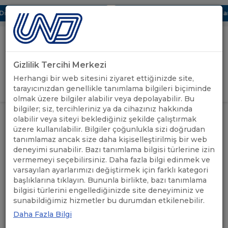
jital UBAK Bölümü Hakkında
UND, Yunanistan Vize Başvurularınd
Gizlilik Tercihi Merkezi
Uluslararası Nakliyeciler Derneği
Herhangi bir web sitesini ziyaret ettiğinizde site,
GİRİŞ YAP
tarayıcınızdan genellikle tanımlama bilgileri biçiminde
olmak üzere bilgiler alabilir veya depolayabilir. Bu
bilgiler; siz, tercihleriniz ya da cihazınız hakkında
UND'DEN
UND VE LODER ARASINDA İŞ
olabilir veya siteyi beklediğiniz şekilde çalıştırmak
ANASAYFA
/
/
HABERLER
BİRLİĞİ PROTOKOLÜ İMZALANDI
üzere kullanılabilir. Bilgiler çoğunlukla sizi doğrudan
tanımlamaz ancak size daha kişiselleştirilmiş bir web
deneyimi sunabilir. Bazı tanımlama bilgisi türlerine izin
UND VE LODER ARASINDA
vermemeyi seçebilirsiniz. Daha fazla bilgi edinmek ve
İŞ BİRLİĞİ PROTOKOLÜ
varsayılan ayarlarımızı değiştirmek için farklı kategori
başlıklarına tıklayın. Bununla birlikte, bazı tanımlama
İMZALANDI
bilgisi türlerini engellediğinizde site deneyiminiz ve
sunabildiğimiz hizmetler bu durumdan etkilenebilir.
Daha Fazla Bilgi
02.06.2022
A+
A-