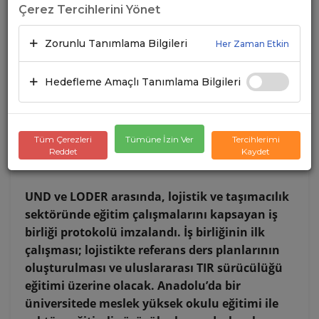
Çerez Tercihlerini Yönet
Zorunlu Tanımlama Bilgileri
Her Zaman Etkin
Hedefleme Amaçlı Tanımlama Bilgileri
Tüm Çerezleri
Tümüne İzin Ver
Tercihlerimi
Reddet
Kaydet
UND ve LODER arasında, lojistik ve taşımacılık
sektöründe eğitim çalışmalarını kapsayan iş
birliği protokolü imzalandı. İş birliğinin ilk
çalışması; lojistikte referans ders planlarının
oluşturulması ve uluslararası TIR sürücülüğü
eğitimi üzerine olacak. Anadolu’da bir
üniversitede meslek yüksek okulu eğitimi ile