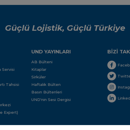
Güçlü Lojistik, Güçlü Türkiye
UND YAYINLARI
BİZİ TAK
AB Bülteni
Face
 Servisi
Kitaplar
Twitt
Sirküler
tı Tahsisi
Haftalık Bülten
Insta
Basın Bültenleri
Linked
UND'nin Sesi Dergisi
rkezi
ve Expert)
 Sosyal