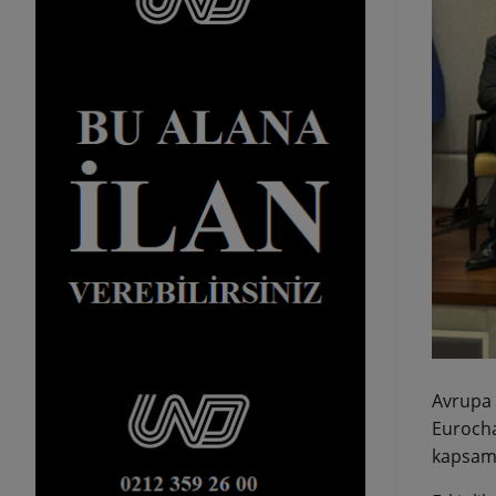
Avrupa B
Eurocha
kapsamı