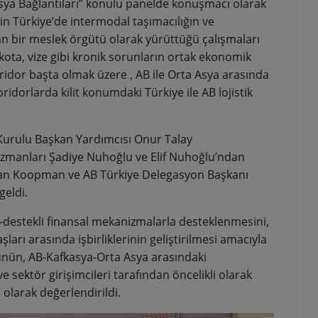
sya Bağlantıları” konulu panelde konuşmacı olarak
 Türkiye’de intermodal taşımacılığın ve
lan bir meslek örgütü olarak yürüttüğü çalışmaları
n kota, vize gibi kronik sorunların ortak ekonomik
ridor başta olmak üzere , AB ile Orta Asya arasında
oridorlarda kilit konumdaki Türkiye ile AB lojistik
Kurulu Başkan Yardımcısı Onur Talay
Uzmanları Şadiye Nuhoğlu ve Elif Nuhoğlu’ndan
an Koopman ve AB Türkiye Delegasyon Başkanı
geldi.
-destekli finansal mekanizmalarla desteklenmesini,
arı arasında işbirliklerinin geliştirilmesi amacıyla
rünün, AB-Kafkasya-Orta Asya arasındaki
 sektör girişimcileri tarafından öncelikli olarak
ı olarak değerlendirildi.