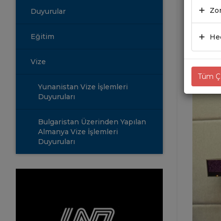
SEK
Zor
Duyurular
09.0
Eğitim
Hed
Vize
Tüm Çe
Yunanistan Vize İşlemleri
Duyuruları
Bulgaristan Üzerinden Yapılan
Almanya Vize İşlemleri
Duyuruları