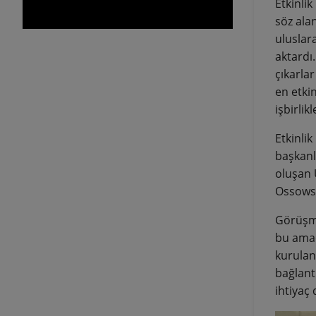
Etkinli
söz ala
uluslar
aktardı.
çıkarla
en etkin
işbirlik
Etkinli
başkanl
oluşan 
Ossowsk
Görüşme
bu amaçl
kurulan
bağlantı
ihtiyaç 