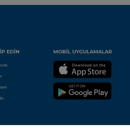
İP EDİN
MOBİL UYGULAMALAR
book
er
gram
in