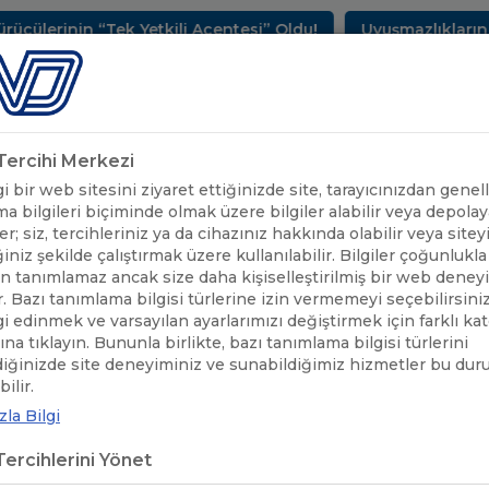
k Yetkili Acentesi” Oldu!
Uyuşmazlıkların Çözüm Merk
METLERİMİZ
SEKTÖREL BİLGİLER
UND YAYINLARI
HAB
k Tercihi Merkezi
 bir web sitesini ziyaret ettiğinizde site, tarayıcınızdan genell
a bilgileri biçiminde olmak üzere bilgiler alabilir veya depolaya
er; siz, tercihleriniz ya da cihazınız hakkında olabilir veya sitey
iniz şekilde çalıştırmak üzere kullanılabilir. Bilgiler çoğunlukla 
 tanımlamaz ancak size daha kişiselleştirilmiş bir web deney
r. Bazı tanımlama bilgisi türlerine izin vermemeyi seçebilirsini
lgi edinmek ve varsayılan ayarlarımızı değiştirmek için farklı ka
rına tıklayın. Bununla birlikte, bazı tanımlama bilgisi türlerini
diğinizde site deneyiminiz ve sunabildiğimiz hizmetler bu du
UND'DEN
UND, TÜRKİYE-AB İŞ DÜNYASI DİYALOĞU ETKİ
/
ilir.
HABERLER
YETKİLİLERİNE AKTARDI
la Bilgi
ercihlerini Yönet
, TÜRKİYE-AB İŞ DÜNYASI DİYALO