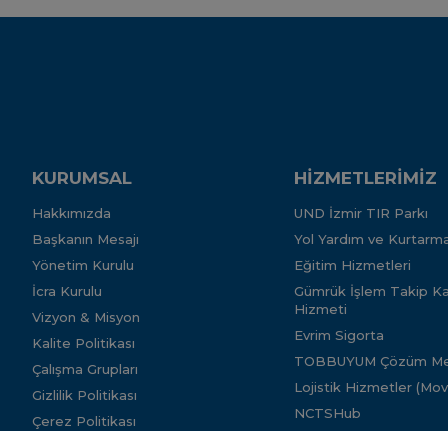
KURUMSAL
HİZMETLERİMİZ
Hakkımızda
UND İzmir TIR Parkı
Başkanın Mesajı
Yol Yardım ve Kurtarma
Yönetim Kurulu
Eğitim Hizmetleri
İcra Kurulu
Gümrük İşlem Takip Kar
Hizmeti
Vizyon & Misyon
Evrim Sigorta
Kalite Politikası
TOBBUYUM Çözüm Me
Çalışma Grupları
Lojistik Hizmetler (Mo
Gizlilik Politikası
NCTSHub
Çerez Politikası
SGK Teşvikleri ve İş ve