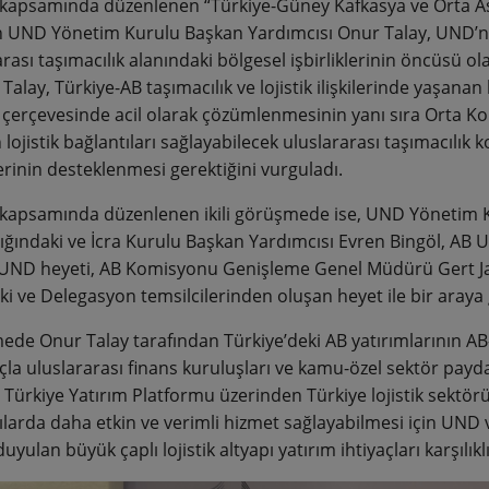
k kapsamında düzenlenen “Türkiye-Güney Kafkasya ve Orta A
n UND Yönetim Kurulu Başkan Yardımcısı Onur Talay, UND’nin
arası taşımacılık alanındaki bölgesel işbirliklerinin öncüsü o
 Talay, Türkiye-AB taşımacılık ve lojistik ilişkilerinde yaşana
r çerçevesinde acil olarak çözümlenmesinin yanı sıra Orta Ko
 lojistik bağlantıları sağlayabilecek uluslararası taşımacılık k
lerinin desteklenmesi gerektiğini vurguladı.
k kapsamında düzenlenen ikili görüşmede ise, UND Yönetim 
ığındaki ve İcra Kurulu Başkan Yardımcısı Evren Bingöl, AB 
UND heyeti, AB Komisyonu Genişleme Genel Müdürü Gert J
i ve Delegasyon temsilcilerinden oluşan heyet ile bir araya 
de Onur Talay tarafından Türkiye’deki AB yatırımlarının AB
a uluslararası finans kuruluşları ve kamu-özel sektör paydaşl
 Türkiye Yatırım Platformu üzerinden Türkiye lojistik sektö
larda daha etkin ve verimli hizmet sağlayabilmesi için UND ve
duyulan büyük çaplı lojistik altyapı yatırım ihtiyaçları karşılıkl