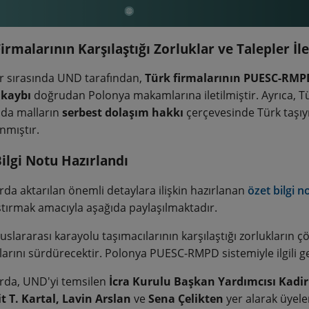
irmalarının Karşılaştığı Zorluklar ve Talepler İle
 sırasında UND tarafından,
Türk firmalarının PUESC-RMPD 
kaybı
doğrudan Polonya makamlarına iletilmiştir. Ayrıca, T
da malların
serbest dolaşım hakkı
çerçevesinde Türk taşıyı
nmıştır.
ilgi Notu Hazırlandı
da aktarılan önemli detaylara ilişkin hazırlanan
özet bilgi n
ştırmak amacıyla aşağıda paylaşılmaktadır.
uslararası karayolu taşımacılarının karşılaştığı zorlukların 
larını sürdürecektir. Polonya PUESC-RMPD sistemiyle ilgili 
da, UND'yi temsilen
İcra Kurulu Başkan Yardımcısı Kadir
 T. Kartal, Lavin Arslan
ve
Sena Çelikten
yer alarak üyele