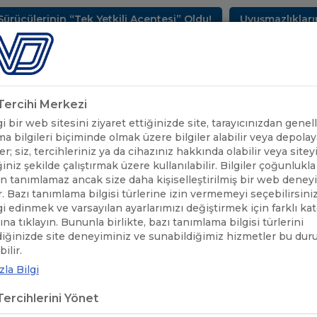
inin “Tek Yetkili Acentesi” Oldu!
Uyuşmazlıkların Çöz
METLERİMİZ
SEKTÖREL BİLGİLER
UND YAYINLARI
HAB
k Tercihi Merkezi
 bir web sitesini ziyaret ettiğinizde site, tarayıcınızdan genell
a bilgileri biçiminde olmak üzere bilgiler alabilir veya depolaya
er; siz, tercihleriniz ya da cihazınız hakkında olabilir veya sitey
iniz şekilde çalıştırmak üzere kullanılabilir. Bilgiler çoğunlukla 
 tanımlamaz ancak size daha kişiselleştirilmiş bir web deney
r. Bazı tanımlama bilgisi türlerine izin vermemeyi seçebilirsini
lgi edinmek ve varsayılan ayarlarımızı değiştirmek için farklı ka
rına tıklayın. Bununla birlikte, bazı tanımlama bilgisi türlerini
diğinizde site deneyiminiz ve sunabildiğimiz hizmetler bu du
UND'DEN HABERLER
/
UND-POLONYA PUESC-RMPD WEBİNARI YO
ilir.
la Bilgi
-POLONYA PUESC-RMPD WEBİNAR
ercihlerini Yönet
ÇEKLEŞTİ