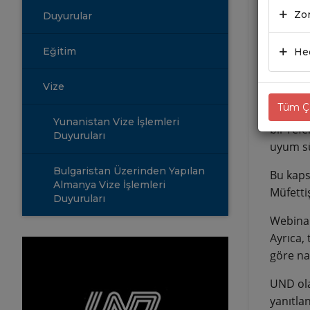
Zor
Duyurular
17.01
Eğitim
Hed
Polony
Vize
1 Kasım 
Tüm Çe
karayol
Yunanistan Vize İşlemleri
bir ref
Duyuruları
uyum sü
Bulgaristan Üzerinden Yapılan
Bu kaps
Almanya Vize İşlemleri
Müfettiş
Duyuruları
Webinar
Ayrıca,
göre na
UND ola
yanıtla