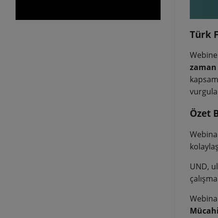
Türk F
Webiner
zaman 
kapsam
vurgula
Özet B
Webinar
kolayla
UND, ul
çalışma
Webinar
Mücahit