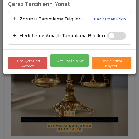
Çerez Tercihlerini Yönet
01.07.2022
A+
A-
Zorunlu Tanımlama Bilgileri
Her Zaman Etkin
Hedefleme Amaçlı Tanımlama Bilgileri
Tüm Çerezleri
Tümüne İzin Ver
Tercihlerimi
Reddet
Kaydet