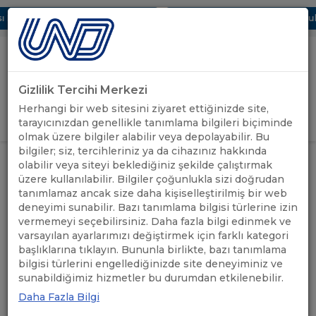
 Dijital UBAK Bölümü Hakkında
UND, Yunanistan Vize Başvurular
Gizlilik Tercihi Merkezi
Uluslararası Nakliyeciler Derneği
Herhangi bir web sitesini ziyaret ettiğinizde site,
GİRİŞ YAP
tarayıcınızdan genellikle tanımlama bilgileri biçiminde
olmak üzere bilgiler alabilir veya depolayabilir. Bu
bilgiler; siz, tercihleriniz ya da cihazınız hakkında
UND HUKUK ÇALIŞMA GRUBU
UND'DEN
olabilir veya siteyi beklediğiniz şekilde çalıştırmak
ANASAYFA
/
/
TOPLANTISI 6 TEMMUZ 2022
HABERLER
üzere kullanılabilir. Bilgiler çoğunlukla sizi doğrudan
TARİHİNDE GERÇEKLEŞTİRİLECEK
tanımlamaz ancak size daha kişiselleştirilmiş bir web
deneyimi sunabilir. Bazı tanımlama bilgisi türlerine izin
UND HUKUK ÇALIŞMA
vermemeyi seçebilirsiniz. Daha fazla bilgi edinmek ve
varsayılan ayarlarımızı değiştirmek için farklı kategori
GRUBU TOPLANTISI 6
başlıklarına tıklayın. Bununla birlikte, bazı tanımlama
bilgisi türlerini engellediğinizde site deneyiminiz ve
TEMMUZ 2022 TARİHİNDE
sunabildiğimiz hizmetler bu durumdan etkilenebilir.
GERÇEKLEŞTİRİLECEK
Daha Fazla Bilgi