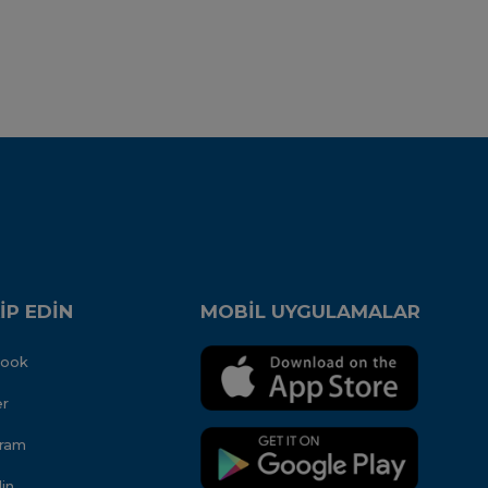
İP EDİN
MOBİL UYGULAMALAR
book
er
gram
in