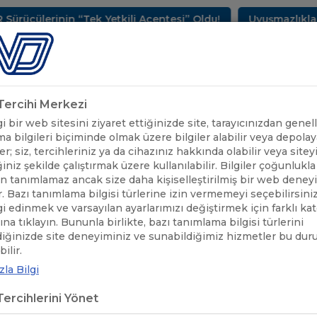
erinin “Tek Yetkili Acentesi” Oldu!
Uyuşmazlıkların Ç
METLERİMİZ
SEKTÖREL BİLGİLER
UND YAYINLARI
HAB
k Tercihi Merkezi
 bir web sitesini ziyaret ettiğinizde site, tarayıcınızdan genell
a bilgileri biçiminde olmak üzere bilgiler alabilir veya depolaya
er; siz, tercihleriniz ya da cihazınız hakkında olabilir veya sitey
iniz şekilde çalıştırmak üzere kullanılabilir. Bilgiler çoğunlukla 
 tanımlamaz ancak size daha kişiselleştirilmiş bir web deney
r. Bazı tanımlama bilgisi türlerine izin vermemeyi seçebilirsini
lgi edinmek ve varsayılan ayarlarımızı değiştirmek için farklı ka
rına tıklayın. Bununla birlikte, bazı tanımlama bilgisi türlerini
diğinizde site deneyiminiz ve sunabildiğimiz hizmetler bu du
UND'DEN HABERLER
/
UND HEYETİ HABUR GÜMRÜK MÜDÜRLÜĞÜN
ilir.
la Bilgi
 HEYETİ HABUR GÜMRÜK MÜDÜR
ercihlerini Yönet