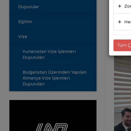
09.0
Zor
Duyurular
UND Yön
Eğitim
Hed
Sezgin’
Yapılan
Vize
zaman i
Tüm Çe
Yunanistan Vize İşlemleri
Duyuruları
Bulgaristan Üzerinden Yapılan
Almanya Vize İşlemleri
Duyuruları