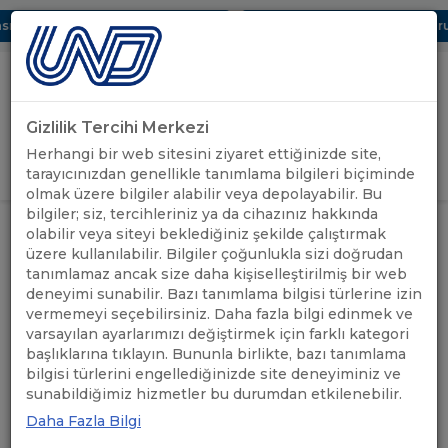
ı Dijital UBAK Bölümü Hakkında
UND, Yunanistan Vize Başvurula
Gizlilik Tercihi Merkezi
Uluslararası Nakliyeciler Derneği
Herhangi bir web sitesini ziyaret ettiğinizde site,
GİRİŞ YAP
tarayıcınızdan genellikle tanımlama bilgileri biçiminde
olmak üzere bilgiler alabilir veya depolayabilir. Bu
bilgiler; siz, tercihleriniz ya da cihazınız hakkında
UND HEYETİ, GAZİANTEP GÜMRÜK
UND'DEN
olabilir veya siteyi beklediğiniz şekilde çalıştırmak
ANASAYFA
/
/
MÜDÜRLÜĞÜNE ZİYARETTE
HABERLER
üzere kullanılabilir. Bilgiler çoğunlukla sizi doğrudan
BULUNDU
tanımlamaz ancak size daha kişiselleştirilmiş bir web
deneyimi sunabilir. Bazı tanımlama bilgisi türlerine izin
UND HEYETİ, GAZİANTEP
vermemeyi seçebilirsiniz. Daha fazla bilgi edinmek ve
varsayılan ayarlarımızı değiştirmek için farklı kategori
GÜMRÜK MÜDÜRLÜĞÜNE
başlıklarına tıklayın. Bununla birlikte, bazı tanımlama
bilgisi türlerini engellediğinizde site deneyiminiz ve
ZİYARETTE BULUNDU
sunabildiğimiz hizmetler bu durumdan etkilenebilir.
Daha Fazla Bilgi
06.08.2025
A+
A-