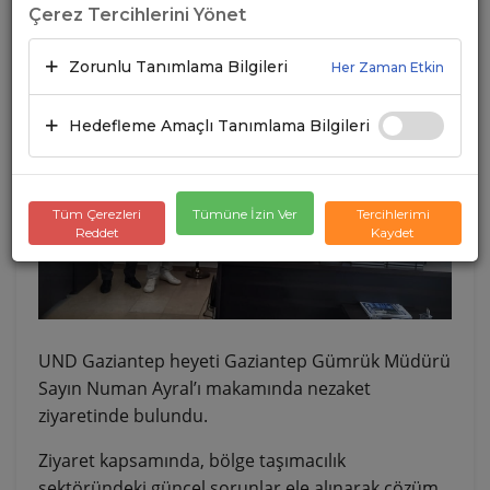
Çerez Tercihlerini Yönet
Zorunlu Tanımlama Bilgileri
Her Zaman Etkin
Hedefleme Amaçlı Tanımlama Bilgileri
Tüm Çerezleri
Tümüne İzin Ver
Tercihlerimi
Reddet
Kaydet
UND Gaziantep heyeti Gaziantep Gümrük Müdürü
Sayın Numan Ayral’ı makamında nezaket
ziyaretinde bulundu.
Ziyaret kapsamında, bölge taşımacılık
sektöründeki güncel sorunlar ele alınarak çözüm