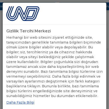
ı Dijital UBAK Bölümü Hakkında
UND, Yunanistan Vize Başvurula
Gizlilik Tercihi Merkezi
Uluslararası Nakliyeciler Derneği
Herhangi bir web sitesini ziyaret ettiğinizde site,
GİRİŞ YAP
tarayıcınızdan genellikle tanımlama bilgileri biçiminde
olmak üzere bilgiler alabilir veya depolayabilir. Bu
bilgiler; siz, tercihleriniz ya da cihazınız hakkında
UND HATAY BÖLGE YÖNETİMİ
UND'DEN
olabilir veya siteyi beklediğiniz şekilde çalıştırmak
ANASAYFA
/
/
ZEYTİNDALI GÜMRÜK
HABERLER
üzere kullanılabilir. Bilgiler çoğunlukla sizi doğrudan
MÜDÜRLÜĞÜNÜ ZİYARET ETTİ
tanımlamaz ancak size daha kişiselleştirilmiş bir web
deneyimi sunabilir. Bazı tanımlama bilgisi türlerine izin
UND HATAY BÖLGE
vermemeyi seçebilirsiniz. Daha fazla bilgi edinmek ve
varsayılan ayarlarımızı değiştirmek için farklı kategori
YÖNETİMİ ZEYTİNDALI
başlıklarına tıklayın. Bununla birlikte, bazı tanımlama
bilgisi türlerini engellediğinizde site deneyiminiz ve
GÜMRÜK MÜDÜRLÜĞÜNÜ
sunabildiğimiz hizmetler bu durumdan etkilenebilir.
ZİYARET ETTİ
Daha Fazla Bilgi