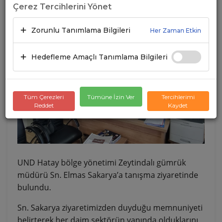
Çerez Tercihlerini Yönet
27.07.2022
A+
A-
Zorunlu Tanımlama Bilgileri
Her Zaman Etkin
Hedefleme Amaçlı Tanımlama Bilgileri
Tüm Çerezleri
Tümüne İzin Ver
Tercihlerimi
Reddet
Kaydet
UND Hatay bölge yönetimi Zeytindalı gümrük
müdürü Sn. Elmas Sakarya’a tanışma ziyaretinde
bulundu.
Sn. Sakarya ziyaretimizden duyduğu memnuniyeti
belirterek her daim sektörün yanında olduklarını,