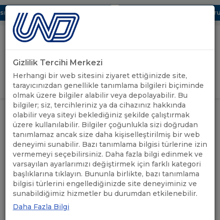
 Dijital UBAK Bölümü Hakkında
UND, Yunanistan Vize Başvurula
Gizlilik Tercihi Merkezi
Uluslararası Nakliyeciler Derneği
Herhangi bir web sitesini ziyaret ettiğinizde site,
GİRİŞ YAP
tarayıcınızdan genellikle tanımlama bilgileri biçiminde
olmak üzere bilgiler alabilir veya depolayabilir. Bu
bilgiler; siz, tercihleriniz ya da cihazınız hakkında
UND GÜMRÜK VE ANTREPO
UND'DEN
olabilir veya siteyi beklediğiniz şekilde çalıştırmak
ANASAYFA
/
/
ÇALIŞMA GRUBU TOPLANTISI
HABERLER
üzere kullanılabilir. Bilgiler çoğunlukla sizi doğrudan
GERÇEKLEŞTİRİLDİ
tanımlamaz ancak size daha kişiselleştirilmiş bir web
deneyimi sunabilir. Bazı tanımlama bilgisi türlerine izin
UND GÜMRÜK VE ANTREPO
vermemeyi seçebilirsiniz. Daha fazla bilgi edinmek ve
varsayılan ayarlarımızı değiştirmek için farklı kategori
ÇALIŞMA GRUBU
başlıklarına tıklayın. Bununla birlikte, bazı tanımlama
bilgisi türlerini engellediğinizde site deneyiminiz ve
TOPLANTISI
sunabildiğimiz hizmetler bu durumdan etkilenebilir.
GERÇEKLEŞTİRİLDİ
Daha Fazla Bilgi