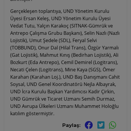
Gerçekleşen toplantıya, UND Yönetim Kurulu
Üyesi Ersan Keleş, UND Yönetim Kurulu Üyesi
Vedat Tutu, Yalçın Karakoç (SITNAK-Gümrük ve
Antrepo Çalışma Grubu Başkanı), Selin Nazlı (Nazlı
Lojistik), Umut Şedele (SDL), Feryal Selvi
(TOBBUND), Onur Dal (Hilal Trans), Özgür Yarmalı
(Gat Lojistik), Mahmut Kınış (Bedirhan Lojistik), Ali
Bozkurt (Eda Antrepo), Cemil Demirel (Logitrans),
Necati Çelen (Logitrans), Mine Kaya (SGS), Ömer
Karahan (Karahan Loj.),
UND Baş Danışmanı Cahit
Soysal, UND Genel Koordinatörü Nejla Albayrak,
UND İcra Kurulu Başkan Yardımcısı Kadir Çirkin,
UND Gümrük ve Ticaret Uzmanı Semih Durmaz,
UND Avrupa Ülkeleri Uzmanı Muhammet Holoğlu
katılım göstermiştir.
Paylaş: