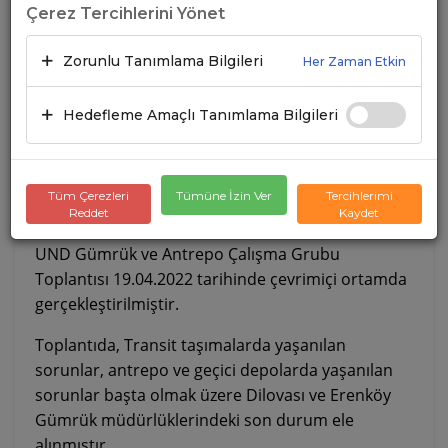
Çerez Tercihlerini Yönet
21.04.2022
A+
A-
Zorunlu Tanımlama Bilgileri
Her Zaman Etkin
Hedefleme Amaçlı Tanımlama Bilgileri
Tüm Çerezleri
Tümüne İzin Ver
Tercihlerimi
Reddet
Kaydet
UND Gümrük ve Antrepo Çalışma Grubu
Toplantısı 19.04.2022 tarihinde çevrimiçi ortamda
gerçekleştirilmiştir.
Toplantıda, Transit taşımalarda yaşanılan
sorunlar, antrepo ve geçici depolarda yaşanılan
sorunlar başta olmak üzere Dilovası ve Erenköy
Gümrük müdürlüklerindeki son durum ele
alınmıştır.