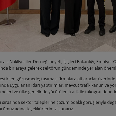
arası Nakliyeciler Derneği heyeti, İçişleri Bakanlığı, Emniye
da bir araya gelerek sektörün gündeminde yer alan önemli ba
eştirilen görüşmede; taşımacı firmalara ait araçlar üzeri
nda uygulanan idari yaptırımlar, mevcut trafik kanun ve yön
meleri ve ülke genelinde yürütülen trafik ile takograf deneti
ı sırasında sektör taleplerine çözüm odaklı görüşleriyle değ
örümüz adına teşekkürlerimizi sunarız.