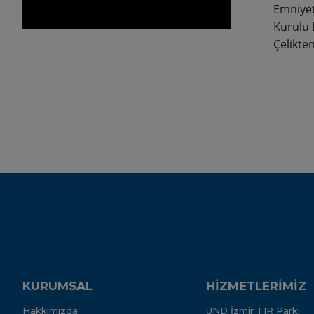
Emniyet
Kurulu 
Çelikten
KURUMSAL
HİZMETLERİMİZ
Hakkımızda
UND İzmir TIR Parkı