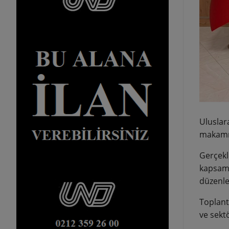
Uluslar
makamın
Gerçekl
kapsamı
düzenle
Toplant
ve sekt