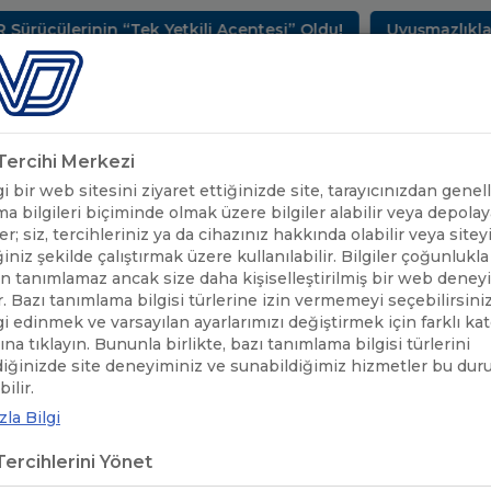
erinin “Tek Yetkili Acentesi” Oldu!
Uyuşmazlıkların Ç
METLERİMİZ
SEKTÖREL BİLGİLER
UND YAYINLARI
HAB
k Tercihi Merkezi
 bir web sitesini ziyaret ettiğinizde site, tarayıcınızdan genell
a bilgileri biçiminde olmak üzere bilgiler alabilir veya depolaya
er; siz, tercihleriniz ya da cihazınız hakkında olabilir veya sitey
iniz şekilde çalıştırmak üzere kullanılabilir. Bilgiler çoğunlukla 
 tanımlamaz ancak size daha kişiselleştirilmiş bir web deney
r. Bazı tanımlama bilgisi türlerine izin vermemeyi seçebilirsini
lgi edinmek ve varsayılan ayarlarımızı değiştirmek için farklı ka
rına tıklayın. Bununla birlikte, bazı tanımlama bilgisi türlerini
diğinizde site deneyiminiz ve sunabildiğimiz hizmetler bu du
UND'DEN HABERLER
/
UND, EMNİYET GENEL MÜDÜRLÜĞÜ TRAFİK 
ilir.
la Bilgi
, EMNİYET GENEL MÜDÜRLÜĞÜ TR
ercihlerini Yönet
ARET ETTİ