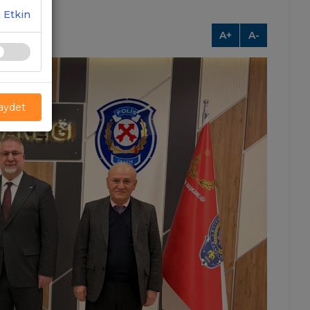
 Etkin
A+
A-
Kaydet