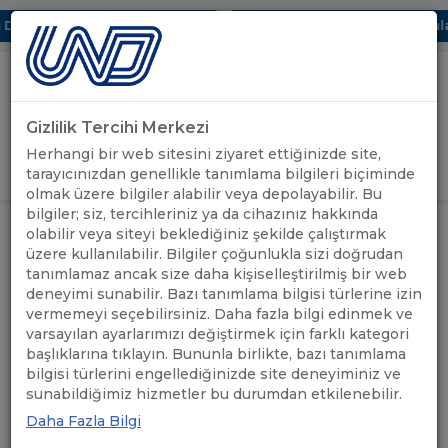
jital UBAK Bölümü Hakkında
UND, Yunanistan Vize Başvurularınd
Gizlilik Tercihi Merkezi
Uluslararası Nakliyeciler Derneği
Herhangi bir web sitesini ziyaret ettiğinizde site,
GİRİŞ YAP
tarayıcınızdan genellikle tanımlama bilgileri biçiminde
olmak üzere bilgiler alabilir veya depolayabilir. Bu
bilgiler; siz, tercihleriniz ya da cihazınız hakkında
UND'DEN
UND’DEN KURİK LİMANLARINA
olabilir veya siteyi beklediğiniz şekilde çalıştırmak
ANASAYFA
/
/
HABERLER
ZİYARET
üzere kullanılabilir. Bilgiler çoğunlukla sizi doğrudan
tanımlamaz ancak size daha kişiselleştirilmiş bir web
deneyimi sunabilir. Bazı tanımlama bilgisi türlerine izin
UND’DEN KURİK
vermemeyi seçebilirsiniz. Daha fazla bilgi edinmek ve
LİMANLARINA ZİYARET
varsayılan ayarlarımızı değiştirmek için farklı kategori
başlıklarına tıklayın. Bununla birlikte, bazı tanımlama
bilgisi türlerini engellediğinizde site deneyiminiz ve
27.12.2024
A+
A-
sunabildiğimiz hizmetler bu durumdan etkilenebilir.
Daha Fazla Bilgi