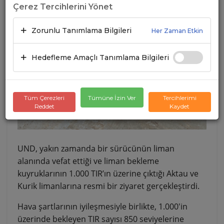
Çerez Tercihlerini Yönet
Zorunlu Tanımlama Bilgileri
Her Zaman Etkin
Hedefleme Amaçlı Tanımlama Bilgileri
Tüm Çerezleri
Tümüne İzin Ver
Tercihlerimi
Reddet
Kaydet
UND, yakın zamanda bir sürücünün liman
alanında vefat ettiği ve liman bekleme
kuyruklarının 1.000 TIR’ın üzerine çıktığı Aktau ve
Kurik limanlarına resmi bir ziyaret gerçekleştirdi.
Hava şartlarının iyileşmesiyle birlikte, 1.000'in
üzerinde bekleyen TIR sayısı 850 seviyelerine