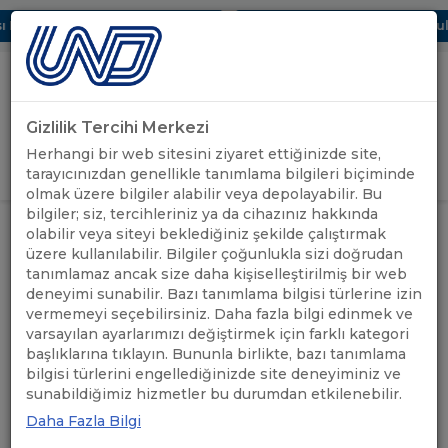
Dijital UBAK Bölümü Hakkında
UND, Yunanistan Vize Başvurular
Gizlilik Tercihi Merkezi
Uluslararası Nakliyeciler Derneği
Herhangi bir web sitesini ziyaret ettiğinizde site,
GİRİŞ YAP
tarayıcınızdan genellikle tanımlama bilgileri biçiminde
olmak üzere bilgiler alabilir veya depolayabilir. Bu
bilgiler; siz, tercihleriniz ya da cihazınız hakkında
UND'DEN
UND BURSA BÖLGE ÇALIŞMA
olabilir veya siteyi beklediğiniz şekilde çalıştırmak
ANASAYFA
/
/
HABERLER
GRUBU KURULDU
üzere kullanılabilir. Bilgiler çoğunlukla sizi doğrudan
tanımlamaz ancak size daha kişiselleştirilmiş bir web
deneyimi sunabilir. Bazı tanımlama bilgisi türlerine izin
UND BURSA BÖLGE
vermemeyi seçebilirsiniz. Daha fazla bilgi edinmek ve
ÇALIŞMA GRUBU KURULDU
varsayılan ayarlarımızı değiştirmek için farklı kategori
başlıklarına tıklayın. Bununla birlikte, bazı tanımlama
bilgisi türlerini engellediğinizde site deneyiminiz ve
20.09.2021
A+
A-
sunabildiğimiz hizmetler bu durumdan etkilenebilir.
Daha Fazla Bilgi