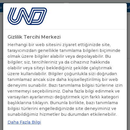
Dijital UBAK Bölümü Hakkında
UND, Yunanistan Vize Başvurular
Gizlilik Tercihi Merkezi
Uluslararası Nakliyeciler Derneği
Herhangi bir web sitesini ziyaret ettiğinizde site,
GİRİŞ YAP
tarayıcınızdan genellikle tanımlama bilgileri biçiminde
olmak üzere bilgiler alabilir veya depolayabilir. Bu
bilgiler; siz, tercihleriniz ya da cihazınız hakkında
UND, BULGARİSTAN GÜMRÜKLER
olabilir veya siteyi beklediğiniz şekilde çalıştırmak
AJANSI GENEL MÜDÜR YARDIMCISI
UND'DEN
üzere kullanılabilir. Bilgiler çoğunlukla sizi doğrudan
ANASAYFA
/
/
GEORGİ ALEKSANDROV İLE SINIR
HABERLER
tanımlamaz ancak size daha kişiselleştirilmiş bir web
KAPILARINDAKİ SON GELİŞMELERİ
DEĞERLENDİRDİ
deneyimi sunabilir. Bazı tanımlama bilgisi türlerine izin
vermemeyi seçebilirsiniz. Daha fazla bilgi edinmek ve
varsayılan ayarlarımızı değiştirmek için farklı kategori
UND, BULGARİSTAN
başlıklarına tıklayın. Bununla birlikte, bazı tanımlama
bilgisi türlerini engellediğinizde site deneyiminiz ve
GÜMRÜKLER AJANSI GENEL
sunabildiğimiz hizmetler bu durumdan etkilenebilir.
MÜDÜR YARDIMCISI
Daha Fazla Bilgi