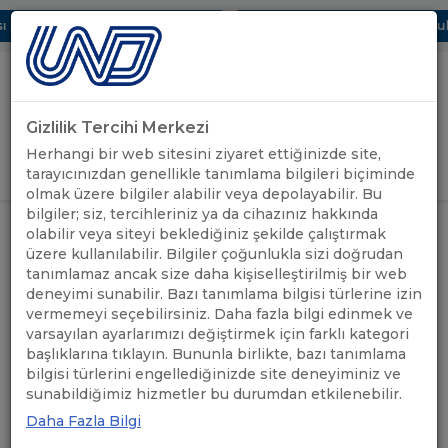
Dijital UBAK Bölümü Hakkında
UND, Yunanistan Vize Başvurular
Gizlilik Tercihi Merkezi
Uluslararası Nakliyeciler Derneği
Herhangi bir web sitesini ziyaret ettiğinizde site,
GİRİŞ YAP
tarayıcınızdan genellikle tanımlama bilgileri biçiminde
olmak üzere bilgiler alabilir veya depolayabilir. Bu
bilgiler; siz, tercihleriniz ya da cihazınız hakkında
UND, AVRUPA KOMİSYONU'NUN
olabilir veya siteyi beklediğiniz şekilde çalıştırmak
UND'DEN
GENİŞLEMEDEN SORUMLU
ANASAYFA
/
/
üzere kullanılabilir. Bilgiler çoğunlukla sizi doğrudan
HABERLER
KOMİSERİ MARTA KOS İLE
tanımlamaz ancak size daha kişiselleştirilmiş bir web
GÖRÜŞTÜ.
deneyimi sunabilir. Bazı tanımlama bilgisi türlerine izin
vermemeyi seçebilirsiniz. Daha fazla bilgi edinmek ve
UND, AVRUPA
varsayılan ayarlarımızı değiştirmek için farklı kategori
başlıklarına tıklayın. Bununla birlikte, bazı tanımlama
KOMİSYONU'NUN
bilgisi türlerini engellediğinizde site deneyiminiz ve
sunabildiğimiz hizmetler bu durumdan etkilenebilir.
GENİŞLEMEDEN SORUMLU
Daha Fazla Bilgi
KOMİSERİ MARTA KOS İLE