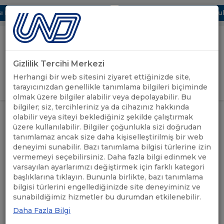
Dijital UBAK Bölümü Hakkında
UND, Yunanistan Vize Başvurular
Gizlilik Tercihi Merkezi
Uluslararası Nakliyeciler Derneği
Herhangi bir web sitesini ziyaret ettiğinizde site,
GİRİŞ YAP
tarayıcınızdan genellikle tanımlama bilgileri biçiminde
olmak üzere bilgiler alabilir veya depolayabilir. Bu
bilgiler; siz, tercihleriniz ya da cihazınız hakkında
TAŞIMA SEKTÖRÜNDE VERİ
olabilir veya siteyi beklediğiniz şekilde çalıştırmak
UND'DEN
GÜVENLİĞİ – TAKOGRAF VE KİŞİSEL
ANASAYFA
/
/
üzere kullanılabilir. Bilgiler çoğunlukla sizi doğrudan
HABERLER
VERİLERİN KORUNMASI WEBİNARI /
tanımlamaz ancak size daha kişiselleştirilmiş bir web
27 ŞUBAT PERŞEMBE
deneyimi sunabilir. Bazı tanımlama bilgisi türlerine izin
vermemeyi seçebilirsiniz. Daha fazla bilgi edinmek ve
TAŞIMA SEKTÖRÜNDE VERİ
varsayılan ayarlarımızı değiştirmek için farklı kategori
başlıklarına tıklayın. Bununla birlikte, bazı tanımlama
GÜVENLİĞİ – TAKOGRAF VE
bilgisi türlerini engellediğinizde site deneyiminiz ve
sunabildiğimiz hizmetler bu durumdan etkilenebilir.
KİŞİSEL VERİLERİN
Daha Fazla Bilgi
KORUNMASI WEBİNARI / 27