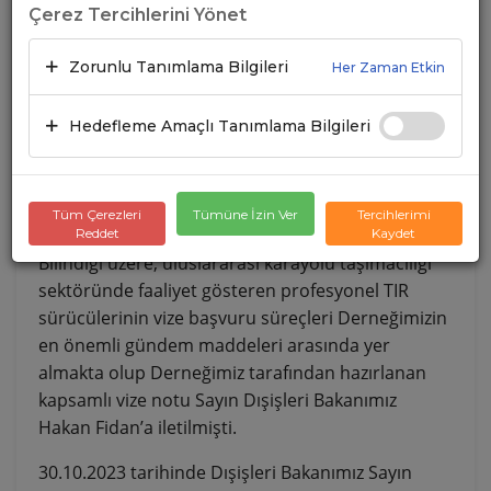
Çerez Tercihlerini Yönet
Zorunlu Tanımlama Bilgileri
Her Zaman Etkin
Hedefleme Amaçlı Tanımlama Bilgileri
Tüm Çerezleri
Tümüne İzin Ver
Tercihlerimi
Reddet
Kaydet
Bilindiği üzere, uluslararası karayolu taşımacılığı
sektöründe faaliyet gösteren profesyonel TIR
sürücülerinin vize başvuru süreçleri Derneğimizin
en önemli gündem maddeleri arasında yer
almakta olup Derneğimiz tarafından hazırlanan
kapsamlı vize notu Sayın Dışişleri Bakanımız
Hakan Fidan’a iletilmişti.
30.10.2023 tarihinde Dışişleri Bakanımız Sayın