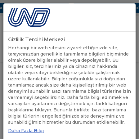
Dijital UBAK Bölümü Hakkında
UND, Yunanistan Vize Başvurular
Gizlilik Tercihi Merkezi
Uluslararası Nakliyeciler Derneği
Herhangi bir web sitesini ziyaret ettiğinizde site,
GİRİŞ YAP
tarayıcınızdan genellikle tanımlama bilgileri biçiminde
olmak üzere bilgiler alabilir veya depolayabilir. Bu
bilgiler; siz, tercihleriniz ya da cihazınız hakkında
UND'DEN
SAYIN BAKANIMIZ HAKAN FİDAN’A
olabilir veya siteyi beklediğiniz şekilde çalıştırmak
ANASAYFA
/
/
HABERLER
TEŞEKKÜR EDİYORUZ
üzere kullanılabilir. Bilgiler çoğunlukla sizi doğrudan
tanımlamaz ancak size daha kişiselleştirilmiş bir web
deneyimi sunabilir. Bazı tanımlama bilgisi türlerine izin
SAYIN BAKANIMIZ HAKAN
vermemeyi seçebilirsiniz. Daha fazla bilgi edinmek ve
FİDAN’A TEŞEKKÜR
varsayılan ayarlarımızı değiştirmek için farklı kategori
başlıklarına tıklayın. Bununla birlikte, bazı tanımlama
EDİYORUZ
bilgisi türlerini engellediğinizde site deneyiminiz ve
sunabildiğimiz hizmetler bu durumdan etkilenebilir.
Daha Fazla Bilgi
30.10.2023
A+
A-