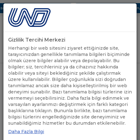
ı Dijital UBAK Bölümü Hakkında
UND, Yunanistan Vize Başvurula
Gizlilik Tercihi Merkezi
Uluslararası Nakliyeciler Derneği
Herhangi bir web sitesini ziyaret ettiğinizde site,
GİRİŞ YAP
tarayıcınızdan genellikle tanımlama bilgileri biçiminde
olmak üzere bilgiler alabilir veya depolayabilir. Bu
bilgiler; siz, tercihleriniz ya da cihazınız hakkında
LOJİSTİK TESİSLERDE YANGIN
UND'DEN
olabilir veya siteyi beklediğiniz şekilde çalıştırmak
ANASAYFA
/
/
GÜVENLİĞİ WEBİNARI
HABERLER
üzere kullanılabilir. Bilgiler çoğunlukla sizi doğrudan
GERÇEKLEŞTİRİLDİ
tanımlamaz ancak size daha kişiselleştirilmiş bir web
deneyimi sunabilir. Bazı tanımlama bilgisi türlerine izin
LOJİSTİK TESİSLERDE
vermemeyi seçebilirsiniz. Daha fazla bilgi edinmek ve
varsayılan ayarlarımızı değiştirmek için farklı kategori
YANGIN GÜVENLİĞİ
başlıklarına tıklayın. Bununla birlikte, bazı tanımlama
bilgisi türlerini engellediğinizde site deneyiminiz ve
WEBİNARI
sunabildiğimiz hizmetler bu durumdan etkilenebilir.
GERÇEKLEŞTİRİLDİ
Daha Fazla Bilgi