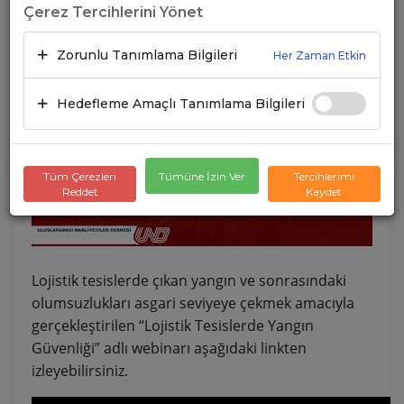
Çerez Tercihlerini Yönet
19.08.2021
A+
A-
Zorunlu Tanımlama Bilgileri
Her Zaman Etkin
Hedefleme Amaçlı Tanımlama Bilgileri
Tüm Çerezleri
Tümüne İzin Ver
Tercihlerimi
Reddet
Kaydet
Lojistik tesislerde çıkan yangın ve sonrasındaki
olumsuzlukları asgari seviyeye çekmek amacıyla
gerçekleştirilen “Lojistik Tesislerde Yangın
Güvenliği” adlı webinarı aşağıdaki linkten
izleyebilirsiniz.