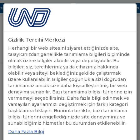
ı Dijital UBAK Bölümü Hakkında
UND, Yunanistan Vize Başvurula
Gizlilik Tercihi Merkezi
Uluslararası Nakliyeciler Derneği
Herhangi bir web sitesini ziyaret ettiğinizde site,
GİRİŞ YAP
tarayıcınızdan genellikle tanımlama bilgileri biçiminde
olmak üzere bilgiler alabilir veya depolayabilir. Bu
bilgiler; siz, tercihleriniz ya da cihazınız hakkında
LOJİSTİK SEKTÖRÜNDE
UND'DEN
olabilir veya siteyi beklediğiniz şekilde çalıştırmak
ANASAYFA
/
/
OPERASYONEL VERİMLİLİK ONLİNE
HABERLER
üzere kullanılabilir. Bilgiler çoğunlukla sizi doğrudan
SEMİNERİ GERÇEKLEŞTİRİLDİ
tanımlamaz ancak size daha kişiselleştirilmiş bir web
deneyimi sunabilir. Bazı tanımlama bilgisi türlerine izin
LOJİSTİK SEKTÖRÜNDE
vermemeyi seçebilirsiniz. Daha fazla bilgi edinmek ve
varsayılan ayarlarımızı değiştirmek için farklı kategori
OPERASYONEL VERİMLİLİK
başlıklarına tıklayın. Bununla birlikte, bazı tanımlama
bilgisi türlerini engellediğinizde site deneyiminiz ve
ONLİNE SEMİNERİ
sunabildiğimiz hizmetler bu durumdan etkilenebilir.
GERÇEKLEŞTİRİLDİ
Daha Fazla Bilgi