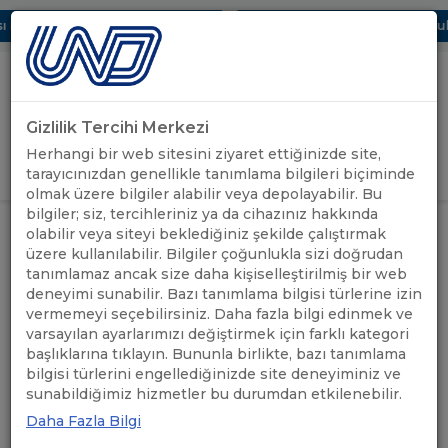
Dijital UBAK Bölümü Hakkında
UND, Yunanistan Vize Başvurular
Gizlilik Tercihi Merkezi
Uluslararası Nakliyeciler Derneği
Herhangi bir web sitesini ziyaret ettiğinizde site,
GİRİŞ YAP
tarayıcınızdan genellikle tanımlama bilgileri biçiminde
olmak üzere bilgiler alabilir veya depolayabilir. Bu
bilgiler; siz, tercihleriniz ya da cihazınız hakkında
LOJİSTİK BULUŞMALARINDA
olabilir veya siteyi beklediğiniz şekilde çalıştırmak
UND'DEN
ÖNÜMÜZDEKİ HAFTANIN KONUSU
ANASAYFA
/
/
üzere kullanılabilir. Bilgiler çoğunlukla sizi doğrudan
HABERLER
“LOJİSTİK SEKTÖRÜNDE
tanımlamaz ancak size daha kişiselleştirilmiş bir web
OPERASYONEL VERİMLİLİK”
deneyimi sunabilir. Bazı tanımlama bilgisi türlerine izin
vermemeyi seçebilirsiniz. Daha fazla bilgi edinmek ve
LOJİSTİK
varsayılan ayarlarımızı değiştirmek için farklı kategori
başlıklarına tıklayın. Bununla birlikte, bazı tanımlama
BULUŞMALARINDA
bilgisi türlerini engellediğinizde site deneyiminiz ve
sunabildiğimiz hizmetler bu durumdan etkilenebilir.
ÖNÜMÜZDEKİ HAFTANIN
Daha Fazla Bilgi
KONUSU “LOJİSTİK