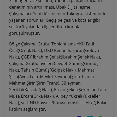
Schengen vize sorunu, Yabancı plakalı araçların
denetiminin artırılması, Ubak Dijitalleşme
Çalışmaları, Yeni düzenlenen Takograf sisteminde
yaşanan sorunlar, Geçiş belgesi ve kotalar gibi
sektörü yakından ilgilendiren konular
görüşülmüştür.
Bölge Çalışma Grubu Toplantısına YKÜ Fatih
Öcal(Ornak Nak.), DKÜ Kenan Başaran(Gölova
Nak.), ÇGBY İbrahim Şeflek(İbrahimŞeflek Nak.),
Çalışma Grubu üyeleri Cevdet Gümüş(Gümüş
Nak.), Tahsin Gümüş(Gölpak Nak.), Mehmet
Şirin(Ayos Loj.), Mevlüt Seymen(Şirin Trans),
Mehmet Şirin(Şirin Trans), Süleyman
Sertdal(Karadağ Nak.), Ercan Şeker(Şekercan Loj.),
Musa Ercan(Orka Nak.), Alibey Yüksel(Yükseller
Nak.), ve UND Kayseri/Konya temsilcisi Altuğ Bakır
katılım sağlamıştır.