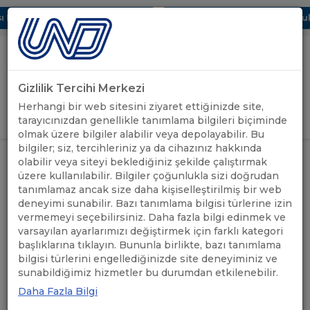
 Dijital UBAK Bölümü Hakkında
UND, Yunanistan Vize Başvurular
Gizlilik Tercihi Merkezi
Uluslararası Nakliyeciler Derneği
Herhangi bir web sitesini ziyaret ettiğinizde site,
GİRİŞ YAP
tarayıcınızdan genellikle tanımlama bilgileri biçiminde
olmak üzere bilgiler alabilir veya depolayabilir. Bu
bilgiler; siz, tercihleriniz ya da cihazınız hakkında
UND'DEN
KONYA BÖLGE ÇALIŞMA GRUBU
olabilir veya siteyi beklediğiniz şekilde çalıştırmak
ANASAYFA
/
/
HABERLER
TOPLANTISI GERÇEKLEŞTİRİLDİ
üzere kullanılabilir. Bilgiler çoğunlukla sizi doğrudan
tanımlamaz ancak size daha kişiselleştirilmiş bir web
deneyimi sunabilir. Bazı tanımlama bilgisi türlerine izin
KONYA BÖLGE ÇALIŞMA
vermemeyi seçebilirsiniz. Daha fazla bilgi edinmek ve
GRUBU TOPLANTISI
varsayılan ayarlarımızı değiştirmek için farklı kategori
başlıklarına tıklayın. Bununla birlikte, bazı tanımlama
GERÇEKLEŞTİRİLDİ
bilgisi türlerini engellediğinizde site deneyiminiz ve
sunabildiğimiz hizmetler bu durumdan etkilenebilir.
Daha Fazla Bilgi
26.06.2025
A+
A-