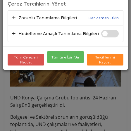
Çerez Tercihlerini Yönet
Zorunlu Tanımlama Bilgileri
Her Zaman Etkin
Hedefleme Amaçlı Tanımlama Bilgileri
Tüm Çerezleri
Tümüne İzin Ver
Tercihlerimi
Reddet
Kaydet
UND Konya Çalışma Grubu toplantısı 24 Haziran
Salı günü gerçekleştirildi.
Bölgesel ve Sektörel sorunların görüşüldüğü
toplantıda, UND çalışmaları ve faaliyetleri,