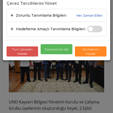
Çerez Tercihlerini Yönet
ZİYARETİ GERÇEKLEŞTİRDİ
Zorunlu Tanımlama Bilgileri
Her Zaman Etkin
03.09.2024
A+
A-
Hedefleme Amaçlı Tanımlama Bilgileri
Tüm Çerezleri
Tümüne İzin Ver
Tercihlerimi
Reddet
Kaydet
UND Kayseri Bölgesi Yönetim Kurulu ve Çalışma
Grubu üyelerinin oluşturduğu heyet, 2 Eylül