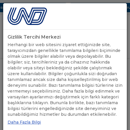
 Dijital UBAK Bölümü Hakkında
UND, Yunanistan Vize Başvurula
Gizlilik Tercihi Merkezi
Uluslararası Nakliyeciler Derneği
Herhangi bir web sitesini ziyaret ettiğinizde site,
GİRİŞ YAP
tarayıcınızdan genellikle tanımlama bilgileri biçiminde
olmak üzere bilgiler alabilir veya depolayabilir. Bu
bilgiler; siz, tercihleriniz ya da cihazınız hakkında
UND HEYETİ, KAYSERİ BÜYÜKŞEHİR
olabilir veya siteyi beklediğiniz şekilde çalıştırmak
UND'DEN
BELEDİYE BAŞKANI SAYIN MEMDUH
ANASAYFA
/
/
üzere kullanılabilir. Bilgiler çoğunlukla sizi doğrudan
HABERLER
BÜYÜKKILIÇ’A NEZAKET ZİYARETİ
tanımlamaz ancak size daha kişiselleştirilmiş bir web
GERÇEKLEŞTİRDİ
deneyimi sunabilir. Bazı tanımlama bilgisi türlerine izin
vermemeyi seçebilirsiniz. Daha fazla bilgi edinmek ve
UND HEYETİ, KAYSERİ
varsayılan ayarlarımızı değiştirmek için farklı kategori
başlıklarına tıklayın. Bununla birlikte, bazı tanımlama
BÜYÜKŞEHİR BELEDİYE
bilgisi türlerini engellediğinizde site deneyiminiz ve
sunabildiğimiz hizmetler bu durumdan etkilenebilir.
BAŞKANI SAYIN MEMDUH
Daha Fazla Bilgi
BÜYÜKKILIÇ’A NEZAKET