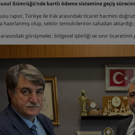
usul Gümrüğü’nde kartlı ödeme sistemine geçiş süreci
su rapor, Türkiye ile Irak arasındaki ticaret hacmini doğrudan
a hazırlanmış olup, sektör temsilcilerinin sahadan aktardığı
f arasındaki görüşmeler, bölgesel işbirliği ve sınır ticaretini