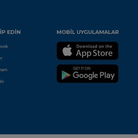
İP EDİN
MOBİL UYGULAMALAR
book
er
gram
in