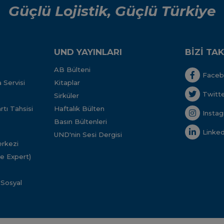
Güçlü Lojistik, Güçlü Türkiye
UND YAYINLARI
BİZİ TAK
AB Bülteni
Face
 Servisi
Kitaplar
Twitt
Sirküler
tı Tahsisi
Haftalık Bülten
Insta
Basın Bültenleri
Linked
UND'nin Sesi Dergisi
rkezi
ve Expert)
 Sosyal