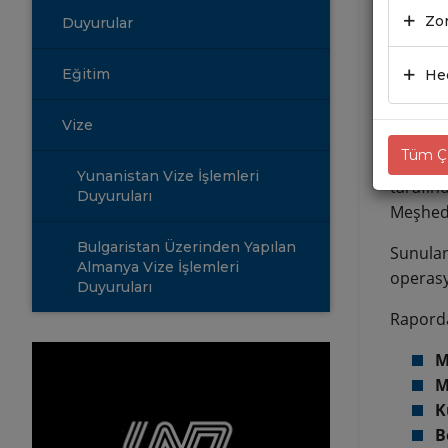
Zor
Duyurular
04.0
Eğitim
Hed
Irak Te
(TBMM) 
Vize
Tüm Çe
Gerçekl
Yunanistan Vize İşlemleri
tarafın
Duyuruları
Meşheda
Bulgaristan Üzerinden Yapılan
Sunulan
Almanya Vize İşlemleri
operasy
Duyuruları
Raporda
M
M
K
B