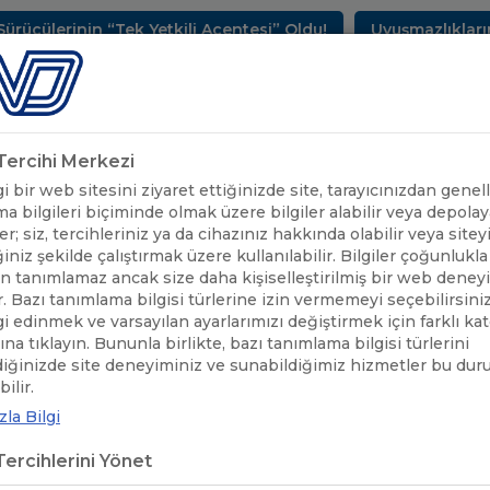
 “Tek Yetkili Acentesi” Oldu!
Uyuşmazlıkların Çözüm M
METLERİMİZ
SEKTÖREL BİLGİLER
UND YAYINLARI
HAB
k Tercihi Merkezi
 bir web sitesini ziyaret ettiğinizde site, tarayıcınızdan genell
a bilgileri biçiminde olmak üzere bilgiler alabilir veya depolaya
er; siz, tercihleriniz ya da cihazınız hakkında olabilir veya sitey
iniz şekilde çalıştırmak üzere kullanılabilir. Bilgiler çoğunlukla 
 tanımlamaz ancak size daha kişiselleştirilmiş bir web deney
r. Bazı tanımlama bilgisi türlerine izin vermemeyi seçebilirsini
lgi edinmek ve varsayılan ayarlarımızı değiştirmek için farklı ka
rına tıklayın. Bununla birlikte, bazı tanımlama bilgisi türlerini
diğinizde site deneyiminiz ve sunabildiğimiz hizmetler bu du
UND'DEN HABERLER
/
IRAK TEMSİLCİLER MECLİSİ BAŞKANI MA
ilir.
la Bilgi
K TEMSİLCİLER MECLİSİ BAŞKAN
ercihlerini Yönet
 RAPORU SUNULDU