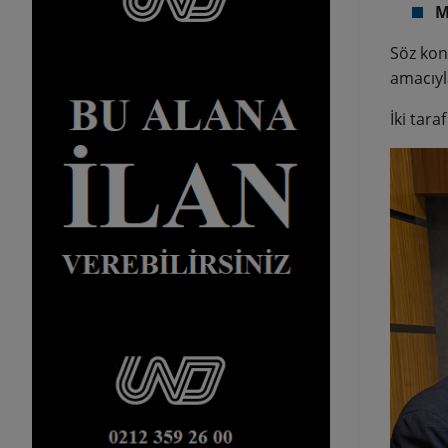
M
Söz konu
amacıyl
İki tara