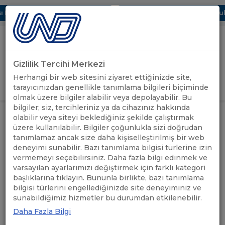
Dijital UBAK Bölümü Hakkında
UND, Yunanistan Vize Başvurular
Gizlilik Tercihi Merkezi
Uluslararası Nakliyeciler Derneği
Herhangi bir web sitesini ziyaret ettiğinizde site,
GİRİŞ YAP
tarayıcınızdan genellikle tanımlama bilgileri biçiminde
olmak üzere bilgiler alabilir veya depolayabilir. Bu
bilgiler; siz, tercihleriniz ya da cihazınız hakkında
UND'DEN
HİB VE UND’DEN KAPIKULE-
olabilir veya siteyi beklediğiniz şekilde çalıştırmak
ANASAYFA
/
/
HABERLER
KAPİTAN ANDREEVO ZİYARETİ
üzere kullanılabilir. Bilgiler çoğunlukla sizi doğrudan
tanımlamaz ancak size daha kişiselleştirilmiş bir web
deneyimi sunabilir. Bazı tanımlama bilgisi türlerine izin
HİB VE UND’DEN KAPIKULE-
vermemeyi seçebilirsiniz. Daha fazla bilgi edinmek ve
KAPİTAN ANDREEVO
varsayılan ayarlarımızı değiştirmek için farklı kategori
başlıklarına tıklayın. Bununla birlikte, bazı tanımlama
ZİYARETİ
bilgisi türlerini engellediğinizde site deneyiminiz ve
sunabildiğimiz hizmetler bu durumdan etkilenebilir.
Daha Fazla Bilgi
01.08.2023
A+
A-