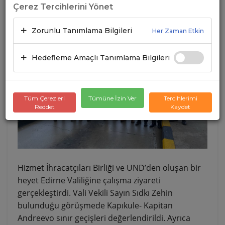
Çerez Tercihlerini Yönet
Zorunlu Tanımlama Bilgileri
Her Zaman Etkin
Hedefleme Amaçlı Tanımlama Bilgileri
Tüm Çerezleri
Tümüne İzin Ver
Tercihlerimi
Reddet
Kaydet
Hizmet İhracatçıları Birliği ve UND’den oluşan bir
heyet Edirne Valiliğine çalışma ziyareti
gerçekleştirdi. Vali Vekili Sayın Sıdkı Zehin
bulunduğu görüşmede Kapıkule- Kapitan
Andreevo sınır geçişleri değerlendirildi. Ayrıca