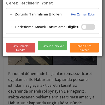
Çerez Tercihlerini Yönet
16.10.2020
A+
A-
Zorunlu Tanımlama Bilgileri
Her Zaman Etkin
Hedefleme Amaçlı Tanımlama Bilgileri
Tüm Çerezleri
Tümüne İzin Ver
Tercihlerimi
Reddet
Kaydet
Pandemi döneminde başlatılan temassız ticaret
uygulaması ile Habur sınır kapısında personel
istihdamı sağlayarak ticaretin kesintisiz
devamında önemli rol oynayan Derneğimiz ,
Irak’ta yaşanan beklemelerin azaltılması amacıyla
Habur sınır kapısında tır giriş köprüsünde