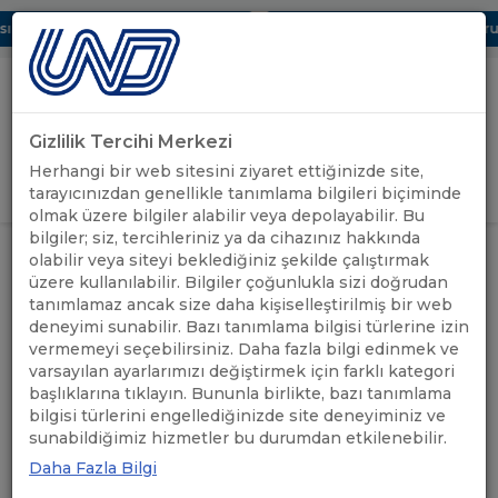
 Dijital UBAK Bölümü Hakkında
UND, Yunanistan Vize Başvurula
Gizlilik Tercihi Merkezi
Uluslararası Nakliyeciler Derneği
Herhangi bir web sitesini ziyaret ettiğinizde site,
GİRİŞ YAP
tarayıcınızdan genellikle tanımlama bilgileri biçiminde
olmak üzere bilgiler alabilir veya depolayabilir. Bu
bilgiler; siz, tercihleriniz ya da cihazınız hakkında
DERNEĞİMİZ TARAFINDAN, HABUR
UND'DEN
olabilir veya siteyi beklediğiniz şekilde çalıştırmak
ANASAYFA
/
/
SINIR KAPISINDA YENİ PERSONEL
HABERLER
üzere kullanılabilir. Bilgiler çoğunlukla sizi doğrudan
İSTİHDAMI SAĞLANDI
tanımlamaz ancak size daha kişiselleştirilmiş bir web
deneyimi sunabilir. Bazı tanımlama bilgisi türlerine izin
DERNEĞİMİZ TARAFINDAN,
vermemeyi seçebilirsiniz. Daha fazla bilgi edinmek ve
varsayılan ayarlarımızı değiştirmek için farklı kategori
HABUR SINIR KAPISINDA
başlıklarına tıklayın. Bununla birlikte, bazı tanımlama
bilgisi türlerini engellediğinizde site deneyiminiz ve
YENİ PERSONEL İSTİHDAMI
sunabildiğimiz hizmetler bu durumdan etkilenebilir.
SAĞLANDI
Daha Fazla Bilgi