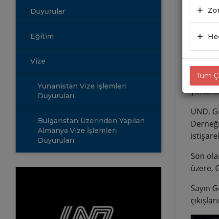
Zor
Duyurular
09.0
Eğitim
Hed
Gürbula
etmekte
Vize
Tüm Çe
Gürbulak
Yunanistan Vize İşlemleri
yönündek
Duyuruları
UND, Gü
Bulgaristan Üzerinden Yapılan
Derneği 
Almanya Vize İşlemleri
istişar
Duyuruları
Son ola
üzere, G
Sayın G
çıkışlar