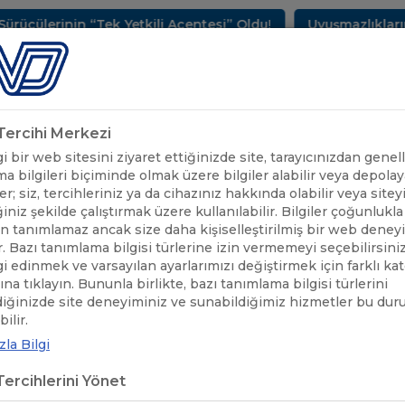
inin “Tek Yetkili Acentesi” Oldu!
Uyuşmazlıkların Çöz
METLERİMİZ
SEKTÖREL BİLGİLER
UND YAYINLARI
HAB
k Tercihi Merkezi
 bir web sitesini ziyaret ettiğinizde site, tarayıcınızdan genell
a bilgileri biçiminde olmak üzere bilgiler alabilir veya depolaya
er; siz, tercihleriniz ya da cihazınız hakkında olabilir veya sitey
iniz şekilde çalıştırmak üzere kullanılabilir. Bilgiler çoğunlukla 
 tanımlamaz ancak size daha kişiselleştirilmiş bir web deney
r. Bazı tanımlama bilgisi türlerine izin vermemeyi seçebilirsini
lgi edinmek ve varsayılan ayarlarımızı değiştirmek için farklı ka
rına tıklayın. Bununla birlikte, bazı tanımlama bilgisi türlerini
diğinizde site deneyiminiz ve sunabildiğimiz hizmetler bu du
UND'DEN HABERLER
/
GÜMRÜKLER GENEL MÜDÜRÜMÜZ MUSTAFA G
ilir.
la Bilgi
RÜKLER GENEL MÜDÜRÜMÜZ MUS
ercihlerini Yönet
BULAK SINIR KAPISINI ZİYARET E