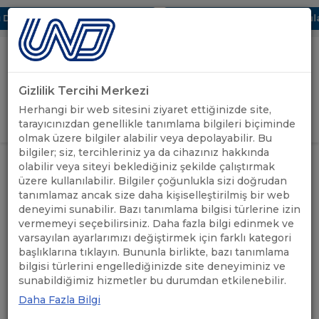
ijital UBAK Bölümü Hakkında
UND, Yunanistan Vize Başvuruları
Gizlilik Tercihi Merkezi
Uluslararası Nakliyeciler Derneği
Herhangi bir web sitesini ziyaret ettiğinizde site,
GİRİŞ YAP
tarayıcınızdan genellikle tanımlama bilgileri biçiminde
olmak üzere bilgiler alabilir veya depolayabilir. Bu
bilgiler; siz, tercihleriniz ya da cihazınız hakkında
GELECEĞİN LOJİSTİK UZMANLARI
UND'DEN
olabilir veya siteyi beklediğiniz şekilde çalıştırmak
ANASAYFA
/
/
SERTİFİKA PROGRAMI’NIN 3.
HABERLER
üzere kullanılabilir. Bilgiler çoğunlukla sizi doğrudan
DÖNEMİ BAŞLADI
tanımlamaz ancak size daha kişiselleştirilmiş bir web
deneyimi sunabilir. Bazı tanımlama bilgisi türlerine izin
GELECEĞİN LOJİSTİK
vermemeyi seçebilirsiniz. Daha fazla bilgi edinmek ve
varsayılan ayarlarımızı değiştirmek için farklı kategori
UZMANLARI SERTİFİKA
başlıklarına tıklayın. Bununla birlikte, bazı tanımlama
bilgisi türlerini engellediğinizde site deneyiminiz ve
PROGRAMI’NIN 3. DÖNEMİ
sunabildiğimiz hizmetler bu durumdan etkilenebilir.
BAŞLADI
Daha Fazla Bilgi