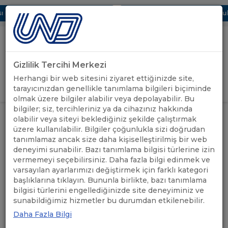
Dijital UBAK Bölümü Hakkında
UND, Yunanistan Vize Başvurular
Gizlilik Tercihi Merkezi
Uluslararası Nakliyeciler Derneği
Herhangi bir web sitesini ziyaret ettiğinizde site,
GİRİŞ YAP
tarayıcınızdan genellikle tanımlama bilgileri biçiminde
olmak üzere bilgiler alabilir veya depolayabilir. Bu
bilgiler; siz, tercihleriniz ya da cihazınız hakkında
GAZİANTEP BÖLGE ÇALIŞMA
UND'DEN
olabilir veya siteyi beklediğiniz şekilde çalıştırmak
ANASAYFA
/
/
GRUBU TOPLANTISI
HABERLER
üzere kullanılabilir. Bilgiler çoğunlukla sizi doğrudan
GERÇEKLEŞTİRİLDİ
tanımlamaz ancak size daha kişiselleştirilmiş bir web
deneyimi sunabilir. Bazı tanımlama bilgisi türlerine izin
GAZİANTEP BÖLGE
vermemeyi seçebilirsiniz. Daha fazla bilgi edinmek ve
varsayılan ayarlarımızı değiştirmek için farklı kategori
ÇALIŞMA GRUBU
başlıklarına tıklayın. Bununla birlikte, bazı tanımlama
bilgisi türlerini engellediğinizde site deneyiminiz ve
TOPLANTISI
sunabildiğimiz hizmetler bu durumdan etkilenebilir.
GERÇEKLEŞTİRİLDİ
Daha Fazla Bilgi