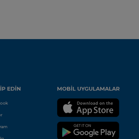
İP EDİN
MOBİL UYGULAMALAR
book
er
gram
in