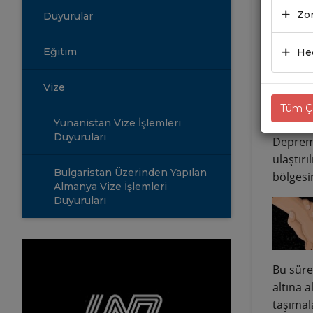
Zor
Duyurular
22.0
Eğitim
Hed
Sayın 
Vize
Öncelik
Tüm Çe
vatandaş
Yunanistan Vize İşlemleri
Duyuruları
Depremi
ulaştır
Bulgaristan Üzerinden Yapılan
bölgesin
Almanya Vize İşlemleri
Duyuruları
Bu süre
altına 
taşımala