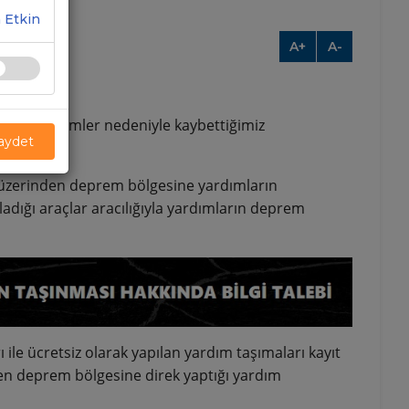
 Etkin
A+
A-
eyen depremler nedeniyle kaybettiğimiz
Kaydet
.
 üzerinden deprem bölgesine yardımların
adığı araçlar aracılığıyla yardımların deprem
ile ücretsiz olarak yapılan yardım taşımaları kayıt
nden deprem bölgesine direk yaptığı yardım