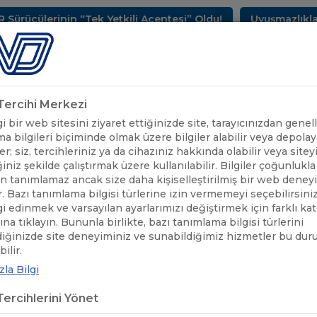
cülerinin “Tek Yetkili Acentesi” Oldu!
Uyuşmazlıkların
METLERİMİZ
SEKTÖREL BİLGİLER
UND YAYINLARI
HAB
k Tercihi Merkezi
 bir web sitesini ziyaret ettiğinizde site, tarayıcınızdan genell
a bilgileri biçiminde olmak üzere bilgiler alabilir veya depolaya
er; siz, tercihleriniz ya da cihazınız hakkında olabilir veya sitey
iniz şekilde çalıştırmak üzere kullanılabilir. Bilgiler çoğunlukla 
 tanımlamaz ancak size daha kişiselleştirilmiş bir web deney
r. Bazı tanımlama bilgisi türlerine izin vermemeyi seçebilirsini
lgi edinmek ve varsayılan ayarlarımızı değiştirmek için farklı ka
rına tıklayın. Bununla birlikte, bazı tanımlama bilgisi türlerini
diğinizde site deneyiminiz ve sunabildiğimiz hizmetler bu du
UND'DEN HABERLER
/
DEPREM BÖLGESİNE YAPILAN YARDIMLARIN
ilir.
la Bilgi
REM BÖLGESİNE YAPILAN YARDI
ercihlerini Yönet
KINDA BİLGİ TALEBİ