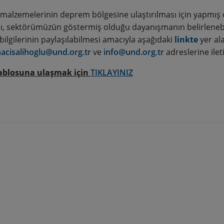
malzemelerinin deprem bölgesine ulaştırılması için yapmış o
ı, sektörümüzün göstermiş olduğu dayanışmanın belirlenebi
bilgilerinin paylaşılabilmesi amacıyla aşağıdaki
linkte
yer al
hacisalihoglu@und.org.tr
ve
info@und.org.tr
adreslerine ilet
tablosuna ulaşmak için
TIKLAYINIZ