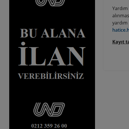
Yardım 
alınmas
yardım 
hatice.
Kayıt 