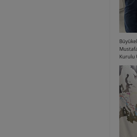
Büyükel
Mustafa
Kurulu Ü