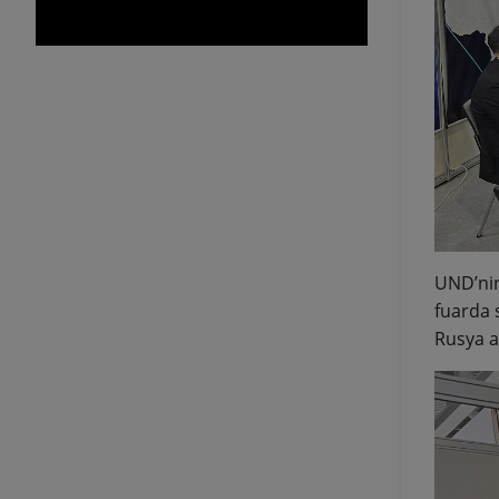
UND’nin
fuarda s
Rusya ar