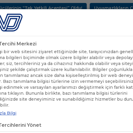
si” Oldu!
Uyuşmazlıkların Çözüm Merkezi TOBBUYUM
METLERİMİZ
SEKTÖREL BİLGİLER
UND YAYINLARI
HAB
k Tercihi Merkezi
 bir web sitesini ziyaret ettiğinizde site, tarayıcınızdan genell
a bilgileri biçiminde olmak üzere bilgiler alabilir veya depolaya
er; siz, tercihleriniz ya da cihazınız hakkında olabilir veya sitey
iniz şekilde çalıştırmak üzere kullanılabilir. Bilgiler çoğunlukla 
 tanımlamaz ancak size daha kişiselleştirilmiş bir web deney
r. Bazı tanımlama bilgisi türlerine izin vermemeyi seçebilirsini
lgi edinmek ve varsayılan ayarlarımızı değiştirmek için farklı ka
rına tıklayın. Bununla birlikte, bazı tanımlama bilgisi türlerini
diğinizde site deneyiminiz ve sunabildiğimiz hizmetler bu du
UND'DEN HABERLER
/
BÜYÜKELÇİ TANJU BİLGİÇ, TRANSRUSSİA 2
ilir.
la Bilgi
ÜKELÇİ TANJU BİLGİÇ, TRANSRUS
ercihlerini Yönet
NDINI ZİYARET ETTİ