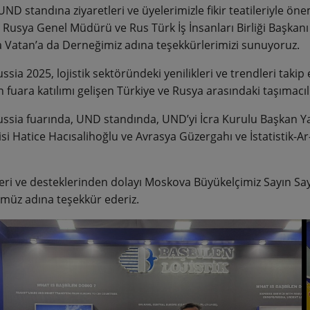
UND standına ziyaretleri ve üyelerimizle fikir teatileriyle ön
 Rusya Genel Müdürü ve Rus Türk İş İnsanları Birliği Başkanı
 Vatan’a da Derneğimiz adına teşekkürlerimizi sunuyoruz.
sia 2025, lojistik sektöründeki yenilikleri ve trendleri taki
 fuara katılımı gelişen Türkiye ve Rusya arasındaki taşımacıl
ssia fuarında, UND standında, UND’yi İcra Kurulu Başkan Y
isi Hatice Hacısalihoğlu ve Avrasya Güzergahı ve İstatistik-
leri ve desteklerinden dolayı Moskova Büyükelçimiz Sayın Sayı
müz adına teşekkür ederiz.