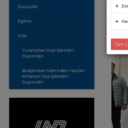
Zor
Duyurular
20.0
Eğitim
Hed
Vize
Tüm Çe
Yunanistan Vize İşlemleri
Duyuruları
Bulgaristan Üzerinden Yapılan
Almanya Vize İşlemleri
Duyuruları