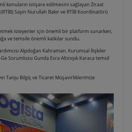
emli konuların istişare edilmesini sağlayan Ziraat
 (RTİB) Sayın Nurullah Bakır ve RTİB Koordinatörü
p etmek isteyenler için önemli bir platform sunarken,
ığa ve temsile önemli katkılar sundu.
ardımcısı Alpdoğan Kahraman, Kurumsal İlişkiler
Ar-Ge Sorumlusu Gunda Esra Altınışık Karaca temsil
n Tanju Bilgiç ve Ticaret Müşavirliklerimize