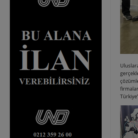
Uluslar
gerçekle
çözümler
firmalar
Türkiye