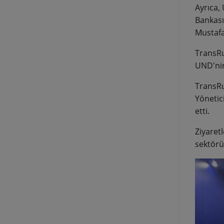
Ayrıca, 
Bankası
Mustafa
TransRus
UND'nin
TransRu
Yönetic
etti.
Ziyaret
sektörü