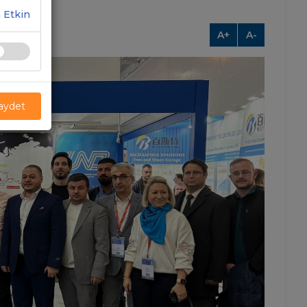
 Etkin
A+
A-
Kaydet