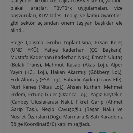
faaliyetleri ile birlikte; Dijital UBAK Sistemi, yabancı
plakalı araçlar, TüvTürk uygulamaları, vize
başvuruları, KDV İadesi Tebliği ve kamu ziyaretleri
gibi sektör açısından önem taşıyan başlıklar ele
alındı.
Bölge Çalışma Grubu toplantısına, Ersan Keleş
(UND YKÜ), Yahya Kaderhan (ÇG Başkanı),
Mustafa Kaderhan (Kaderhan Nak.), Emrah Ulutaş
(Bulak Trans), Mahmut Kasap (Akas Loj.), Alper
Yayın (KCL Loj.), Hakan Akarmış (Gökberg Loj.),
Erdi Altıntaş (ESA Loj.), Bahadır Aydın (Trans Efe),
Nuri Keneş (Nitaş Loj.), Ahsen Kurhan, Mehmet
Erdem, Ertunç Güler (Ozanca Loj.), Yağız Beytekin
(Canbey Uluslararası Nak.), Fikret Garip (Ahmet
Garip Taş.), Neçip Çavuşoğlu (Beşar Nak.) ve
Nusret Özarslan (Doğu Marmara & Batı Karadeniz
Bölge Koordinatörü) katılım sağladı.