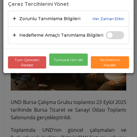
Çerez Tercihlerini Yönet
Zorunlu Tanımlama Bilgileri
Her Zaman Etkin
Hedefleme Amaçlı Tanımlama Bilgileri
Tüm Çerezleri
Tümüne İzin Ver
Tercihlerimi
Reddet
Kaydet
UND Bursa Çalışma Grubu toplantısı 23 Eylül 2025
tarihinde Bursa Ticaret ve Sanayi Odası Toplantı
Salonunda gerçekleştirildi.
Toplantıda UND’nin güncel çalışmaları ve