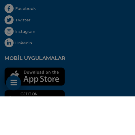
Facebook
Twitter
Instagram
Linkedin
MOBİL UYGULAMALAR
Her hakkı saklıdır. Copyright © 2020 - Uluslararası
Nakliyeciler Derneği
Bu site
Aidango
STK
ERP
'si ile hazırlanmıştır.