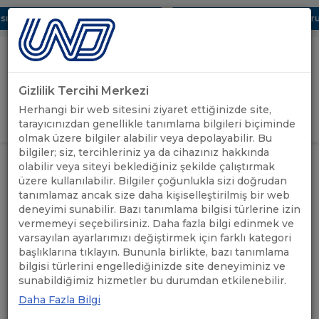
 Dijital UBAK Bölümü Hakkında
UND, Yunanistan Vize Başvurula
Gizlilik Tercihi Merkezi
Uluslararası Nakliyeciler Derneği
Herhangi bir web sitesini ziyaret ettiğinizde site,
GİRİŞ YAP
tarayıcınızdan genellikle tanımlama bilgileri biçiminde
olmak üzere bilgiler alabilir veya depolayabilir. Bu
bilgiler; siz, tercihleriniz ya da cihazınız hakkında
UND'DEN
BAŞKONSOLOS TOPÇU'DAN HABUR
olabilir veya siteyi beklediğiniz şekilde çalıştırmak
ANASAYFA
/
/
HABERLER
GÜMRÜĞÜ'NE ÖNEMLİ ZİYARET
üzere kullanılabilir. Bilgiler çoğunlukla sizi doğrudan
tanımlamaz ancak size daha kişiselleştirilmiş bir web
deneyimi sunabilir. Bazı tanımlama bilgisi türlerine izin
BAŞKONSOLOS TOPÇU'DAN
vermemeyi seçebilirsiniz. Daha fazla bilgi edinmek ve
HABUR GÜMRÜĞÜ'NE
varsayılan ayarlarımızı değiştirmek için farklı kategori
başlıklarına tıklayın. Bununla birlikte, bazı tanımlama
ÖNEMLİ ZİYARET
bilgisi türlerini engellediğinizde site deneyiminiz ve
sunabildiğimiz hizmetler bu durumdan etkilenebilir.
Daha Fazla Bilgi
25.04.2025
A+
A-