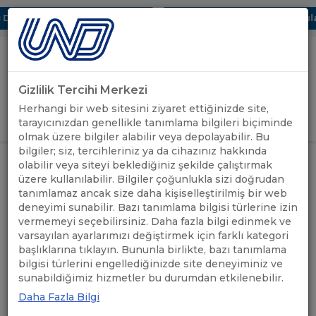
Dijital UBAK Bölümü Hakkında
UND, Yunanistan Vize Başvuruları
Gizlilik Tercihi Merkezi
Uluslararası Nakliyeciler Derneği
Herhangi bir web sitesini ziyaret ettiğinizde site,
GİRİŞ YAP
tarayıcınızdan genellikle tanımlama bilgileri biçiminde
olmak üzere bilgiler alabilir veya depolayabilir. Bu
bilgiler; siz, tercihleriniz ya da cihazınız hakkında
AVRUPA KOMİSYONU’NDAN TIR
olabilir veya siteyi beklediğiniz şekilde çalıştırmak
SÜRÜCÜLERİNDEN TALEP
UND'DEN
üzere kullanılabilir. Bilgiler çoğunlukla sizi doğrudan
ANASAYFA
/
/
EDİLEBİLECEK SCHENGEN VİZE
HABERLER
tanımlamaz ancak size daha kişiselleştirilmiş bir web
EVRAKLARI LİSTESİNDE
SADELEŞTİRME
deneyimi sunabilir. Bazı tanımlama bilgisi türlerine izin
vermemeyi seçebilirsiniz. Daha fazla bilgi edinmek ve
varsayılan ayarlarımızı değiştirmek için farklı kategori
AVRUPA KOMİSYONU’NDAN
başlıklarına tıklayın. Bununla birlikte, bazı tanımlama
bilgisi türlerini engellediğinizde site deneyiminiz ve
TIR SÜRÜCÜLERİNDEN
sunabildiğimiz hizmetler bu durumdan etkilenebilir.
TALEP EDİLEBİLECEK
Daha Fazla Bilgi