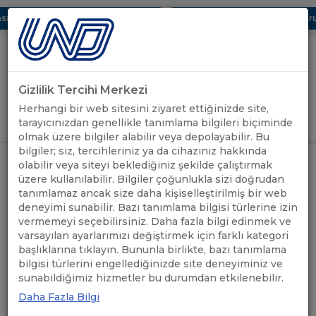
ı Dijital UBAK Bölümü Hakkında
UND, Yunanistan Vize Başvurula
Gizlilik Tercihi Merkezi
Uluslararası Nakliyeciler Derneği
Herhangi bir web sitesini ziyaret ettiğinizde site,
GİRİŞ YAP
tarayıcınızdan genellikle tanımlama bilgileri biçiminde
olmak üzere bilgiler alabilir veya depolayabilir. Bu
bilgiler; siz, tercihleriniz ya da cihazınız hakkında
"7440 SAYILI KANUN KAPSAMINDA
UND'DEN
olabilir veya siteyi beklediğiniz şekilde çalıştırmak
ANASAYFA
/
/
BÜYÜK YAPILANDIRMA FIRSATI"
HABERLER
üzere kullanılabilir. Bilgiler çoğunlukla sizi doğrudan
WEBİNARI GERÇEKLEŞTİRİLDİ
tanımlamaz ancak size daha kişiselleştirilmiş bir web
deneyimi sunabilir. Bazı tanımlama bilgisi türlerine izin
"7440 SAYILI KANUN
vermemeyi seçebilirsiniz. Daha fazla bilgi edinmek ve
varsayılan ayarlarımızı değiştirmek için farklı kategori
KAPSAMINDA BÜYÜK
başlıklarına tıklayın. Bununla birlikte, bazı tanımlama
bilgisi türlerini engellediğinizde site deneyiminiz ve
YAPILANDIRMA FIRSATI"
sunabildiğimiz hizmetler bu durumdan etkilenebilir.
WEBİNARI
Daha Fazla Bilgi