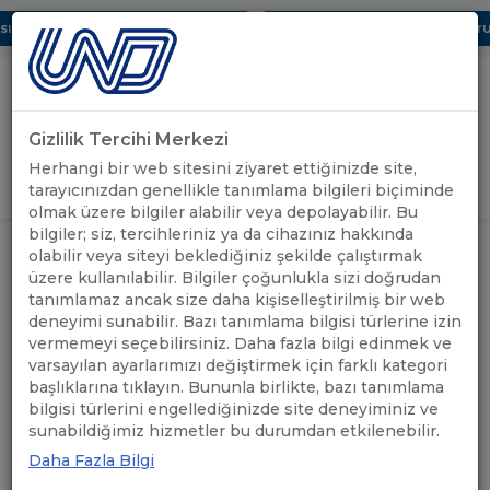
 Dijital UBAK Bölümü Hakkında
UND, Yunanistan Vize Başvurula
Gizlilik Tercihi Merkezi
Uluslararası Nakliyeciler Derneği
Herhangi bir web sitesini ziyaret ettiğinizde site,
GİRİŞ YAP
tarayıcınızdan genellikle tanımlama bilgileri biçiminde
olmak üzere bilgiler alabilir veya depolayabilir. Bu
bilgiler; siz, tercihleriniz ya da cihazınız hakkında
ANASAYFA
/
EĞİTİM
/
UND AKADEMİ GÜNCEL EĞİTİMLER
olabilir veya siteyi beklediğiniz şekilde çalıştırmak
üzere kullanılabilir. Bilgiler çoğunlukla sizi doğrudan
tanımlamaz ancak size daha kişiselleştirilmiş bir web
UND AKADEMİ GÜNCEL
deneyimi sunabilir. Bazı tanımlama bilgisi türlerine izin
EĞİTİMLER
vermemeyi seçebilirsiniz. Daha fazla bilgi edinmek ve
varsayılan ayarlarımızı değiştirmek için farklı kategori
başlıklarına tıklayın. Bununla birlikte, bazı tanımlama
13.03.2025
A+
A-
bilgisi türlerini engellediğinizde site deneyiminiz ve
sunabildiğimiz hizmetler bu durumdan etkilenebilir.
UND’nin üyelerine sunduğu en büyük
Daha Fazla Bilgi
hizmetlerden biri olan UND Eğitim Merkezi, Türk