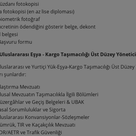
üzdanı fotokopisi
 fotokopisi (en az lise diploması)
biometrik fotoğraf
ücretinin ödendiğini gösterir belge, dekont
l belgesi
Başvuru formu
Uluslararası Eşya - Kargo Taşımacılığı Üst Düzey Yönetici M
uslararası ve Yurtiçi Yük-Eşya-Kargo Taşımacılığı Üst Düzey
rı şunlardır:
laştırma Mevzuatı
lusal Mevzuatın Taşımacılıkla İlgili Bölümleri
üzergâhlar ve Geçiş Belgeleri & UBAK
asal Sorumluluklar ve Sigorta
luslararası Konvansiyonlar-Sözleşmeler
ümrük, TIR ve Kaçakçılık Mevzuatı
DR/AETR ve Trafik Güvenliği