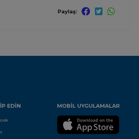
Paylaş:
İP EDİN
MOBİL UYGULAMALAR
book
er