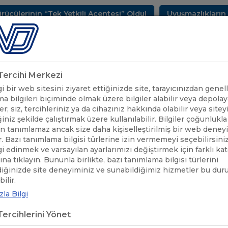
“Tek Yetkili Acentesi” Oldu!
Uyuşmazlıkların Çözüm M
METLERİMİZ
SEKTÖREL BİLGİLER
UND YAYINLARI
HAB
k Tercihi Merkezi
 bir web sitesini ziyaret ettiğinizde site, tarayıcınızdan genell
a bilgileri biçiminde olmak üzere bilgiler alabilir veya depolaya
er; siz, tercihleriniz ya da cihazınız hakkında olabilir veya sitey
iniz şekilde çalıştırmak üzere kullanılabilir. Bilgiler çoğunlukla 
 tanımlamaz ancak size daha kişiselleştirilmiş bir web deney
r. Bazı tanımlama bilgisi türlerine izin vermemeyi seçebilirsini
lgi edinmek ve varsayılan ayarlarımızı değiştirmek için farklı ka
rına tıklayın. Bununla birlikte, bazı tanımlama bilgisi türlerini
diğinizde site deneyiminiz ve sunabildiğimiz hizmetler bu du
EĞİTİM
/
ULUSLARARASI LOJİSTİK ÜST DÜZEY YÖNETİCİ PROGRAMI (Ü
ilir.
la Bilgi
SLARARASI LOJİSTİK ÜST DÜZEY 
ercihlerini Yönet
İ EĞİTİMİ BAŞLIYOR