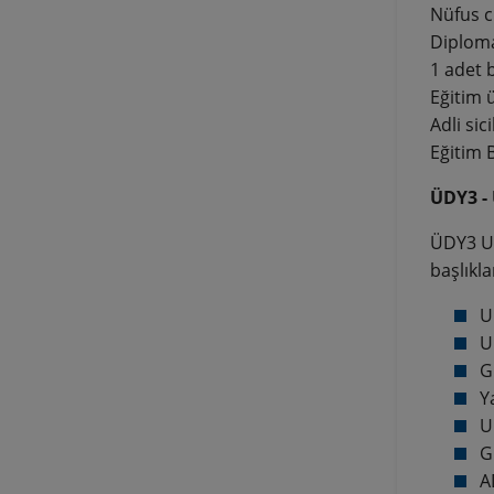
Nüfus c
Diploma
1 adet 
Eğitim 
Adli sici
Eğitim 
ÜDY3 - 
ÜDY3 Ul
başlıkla
U
U
G
Y
U
G
A