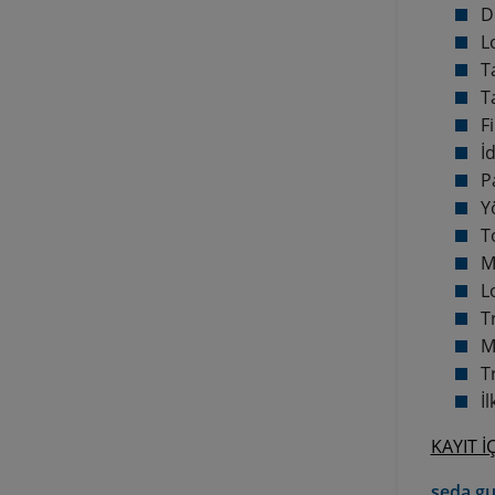
D
L
T
T
F
İ
P
Y
T
M
L
T
M
T
İ
KAYIT İ
seda.gu