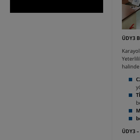
ÜDY3 B
Karayol
Yeterlil
halinde
C
y
T
b
M
b
ÜDY3 – 