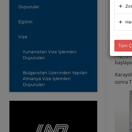
Zor
Duyurular
30.0
Eğitim
Hed
Eylül D
Doldurar
Vize
Tüm Çe
Büyük i
Yunanistan Vize İşlemleri
sağlaya
Duyuruları
başlaya
Bulgaristan Üzerinden Yapılan
Karayol
Almanya Vize İşlemleri
sonra T.
Duyuruları