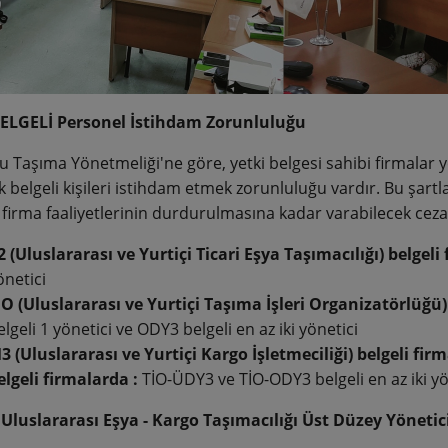
ELGELİ Personel İstihdam Zorunluluğu
u Taşıma Yönetmeliği'ne göre, yetki belgesi sahibi firmalar 
ik belgeli kişileri istihdam etmek zorunluluğu vardır. Bu şar
 firma faaliyetlerinin durdurulmasına kadar varabilecek cezala
2 (Uluslararası ve Yurtiçi Ticari Eşya Taşımacılığı) belgeli
önetici
İO (Uluslararası ve Yurtiçi Taşıma İşleri Organizatörlüğü) 
elgeli 1 yönetici ve ODY3 belgeli en az iki yönetici
3 (Uluslararası ve Yurtiçi Kargo İşletmeciliği) belgeli firm
elgeli firmalarda :
TİO-ÜDY3 ve TİO-ODY3 belgeli en az iki yö
Uluslararası Eşya - Kargo Taşımacılığı Üst Düzey Yönetici 