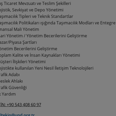
ış Ticaret Mevzuatı ve Teslim Şekilleri
ojistik, Sevkiyat ve Depo Yönetimi
aşımacılık Tipleri ve Teknik Standartlar
aşımacılık Politikaları ışığında Taşımacılık Modları ve Entegre 
inansal Mali Yönetim
dari Yönetim / Yönetim Becerilerini Geliştirme
azar/Piyasa Şartları
önetim Becerilerini Geliştirme
oplam Kalite ve İnsan Kaynakları Yönetimi
üşteri İlişkileri Yönetimi
ojistikte kullanılan Yeni Nesil İletişim Teknolojileri
rafik Adabı
eslek Ahlakı
rafik Güvenliği
lk Yardım
ÇİN: +90 543 408 60 97
ltekin@und.org.tr