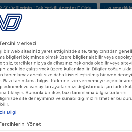
erinin “Tek Yetkili Acentesi” Oldu!
Uyuşmazlıkların Ç
METLERİMİZ
SEKTÖREL BİLGİLER
UND YAYINLARI
HAB
k Tercihi Merkezi
 bir web sitesini ziyaret ettiğinizde site, tarayıcınızdan genell
a bilgileri biçiminde olmak üzere bilgiler alabilir veya depolaya
er; siz, tercihleriniz ya da cihazınız hakkında olabilir veya sitey
iniz şekilde çalıştırmak üzere kullanılabilir. Bilgiler çoğunlukla 
 tanımlamaz ancak size daha kişiselleştirilmiş bir web deney
r. Bazı tanımlama bilgisi türlerine izin vermemeyi seçebilirsini
lgi edinmek ve varsayılan ayarlarımızı değiştirmek için farklı ka
rına tıklayın. Bununla birlikte, bazı tanımlama bilgisi türlerini
diğinizde site deneyiminiz ve sunabildiğimiz hizmetler bu du
EĞİTİM
/
"TEDARİK ZİNCİRİ RİSK YÖNETİMİ" WEBİNARI - 27 OCAK 20
ilir.
la Bilgi
DARİK ZİNCİRİ RİSK YÖNETİMİ" WE
ercihlerini Yönet