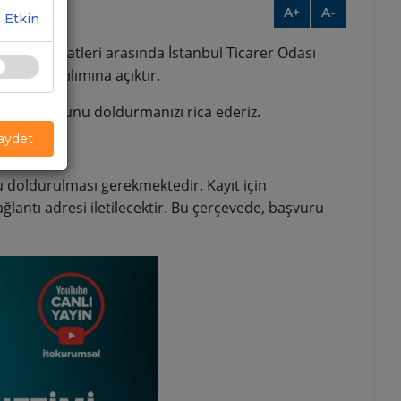
A+
A-
 Etkin
0-16:00 saatleri arasında İstanbul Ticarer Odası
mizin katılımına açıktır.
şvuru formunu doldurmanızı rica ederiz.
Kaydet
u doldurulması gerekmektedir. Kayıt için
ğlantı adresi iletilecektir. Bu çerçevede, başvuru