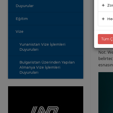
19.01
Zor
Duyurular
“Tedari
Eğitim
Hed
Youtube
Söz kon
Vize
Tüm Çe
Başvuru
Yunanistan Vize İşlemleri
Duyuruları
Not: We
belirte
Bulgaristan Üzerinden Yapılan
esnasın
Almanya Vize İşlemleri
Duyuruları