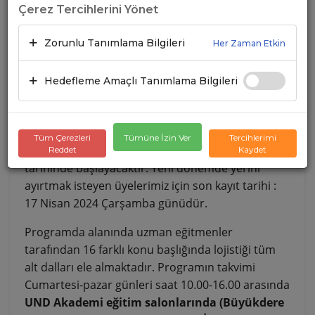
Çerez Tercihlerini Yönet
-ÜDY3” PROGRAMI İÇİN
KAYITLAR BAŞLADI
Zorunlu Tanımlama Bilgileri
Her Zaman Etkin
Hedefleme Amaçlı Tanımlama Bilgileri
22.03.2024
A+
A-
Ülkemizdeki en prestijli Lojistik Eğitimlerinden
olan “Uluslararası Lojistik Üst Düzey Yönetici-
Tüm Çerezleri
Tümüne İzin Ver
Tercihlerimi
ÜDY3 “ programı yeni dönemi 28 Nisan 2024
Reddet
Kaydet
tarihinde başlayacaktır. Yeni dönemde yerini
ayırtmak isteyen üyelerimiz için son kayıt tarihi :
17 Nisan 2024 Çarşamba günüdür.
Programda alanında uzman eğitmenler
tarafından 16 farklı konu başlığında lojistiği tüm
alt dalları ele almaktadır. Programın takvimi
Cumartesi-pazar günleri saat 10.00-16.00 arasında
UND Akademi eğitim salonlarında (Büyükdere