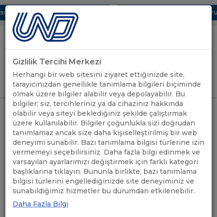
 Dijital UBAK Bölümü Hakkında
UND, Yunanistan Vize Başvurula
Gizlilik Tercihi Merkezi
Uluslararası Nakliyeciler Derneği
Herhangi bir web sitesini ziyaret ettiğinizde site,
GİRİŞ YAP
tarayıcınızdan genellikle tanımlama bilgileri biçiminde
olmak üzere bilgiler alabilir veya depolayabilir. Bu
bilgiler; siz, tercihleriniz ya da cihazınız hakkında
YUNANİSTAN GEÇİŞ
ÖNEMLİ
olabilir veya siteyi beklediğiniz şekilde çalıştırmak
ANASAYFA
/
/
BELGELERİNİN KALAN KISMI
DUYURULAR
üzere kullanılabilir. Bilgiler çoğunlukla sizi doğrudan
ÜLKEMİZE GÖNDERİLMİŞTİR
tanımlamaz ancak size daha kişiselleştirilmiş bir web
deneyimi sunabilir. Bazı tanımlama bilgisi türlerine izin
YUNANİSTAN GEÇİŞ
vermemeyi seçebilirsiniz. Daha fazla bilgi edinmek ve
varsayılan ayarlarımızı değiştirmek için farklı kategori
BELGELERİNİN KALAN KISMI
başlıklarına tıklayın. Bununla birlikte, bazı tanımlama
bilgisi türlerini engellediğinizde site deneyiminiz ve
ÜLKEMİZE
sunabildiğimiz hizmetler bu durumdan etkilenebilir.
GÖNDERİLMİŞTİR
Daha Fazla Bilgi