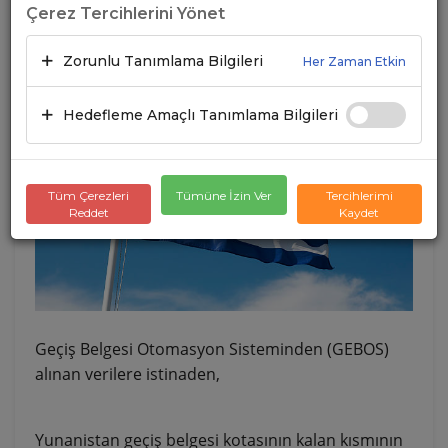
Çerez Tercihlerini Yönet
05.02.2024
A+
A-
Zorunlu Tanımlama Bilgileri
Her Zaman Etkin
Hedefleme Amaçlı Tanımlama Bilgileri
Tüm Çerezleri
Tümüne İzin Ver
Tercihlerimi
Reddet
Kaydet
Geçiş Belgesi Otomasyon Sisteminden (GEBOS)
alınan verilere istinaden,
Yunanistan geçiş belgesi kotasının kalan kısmının