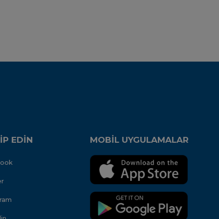
İP EDİN
MOBİL UYGULAMALAR
book
er
gram
in