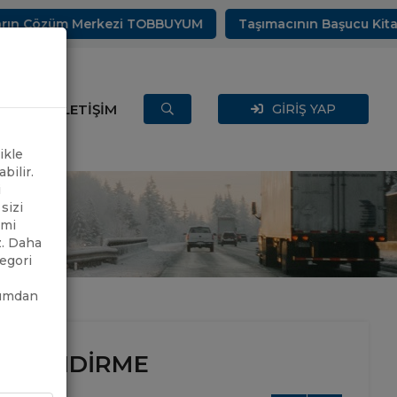
n Çözüm Merkezi TOBBUYUM
Taşımacının Başucu Kitabı İk
ERLER
İLETİŞİM
GİRİŞ YAP
ikle
bilir.
i
sizi
imi
z. Daha
tegori
rumdan
ENDİRME
LGİLENDİRME