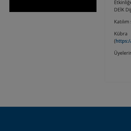
Etkinli
DEİK Dij
Katılım 
Kübra 
(
https:
Üyelerim