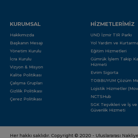
KURUMSAL
HİZMETLERİMİZ
Hakkımızda
UND İzmir TIR Parkı
Başkanın Mesajı
Yol Yardım ve Kurtarma
Yönetim Kurulu
Eğitim Hizmetleri
İcra Kurulu
Gümrük İşlem Takip Kar
Hizmeti
Vizyon & Misyon
Evrim Sigorta
Kalite Politikası
TOBBUYUM Çözüm Me
Çalışma Grupları
Lojistik Hizmetler (Mo
Gizlilik Politikası
NCTSHub
Çerez Politikası
SGK Teşvikleri ve İş ve
Güvenlik Hizmeti
Her hakkı saklıdır. Copyright © 2020 - Uluslararası Nakliy