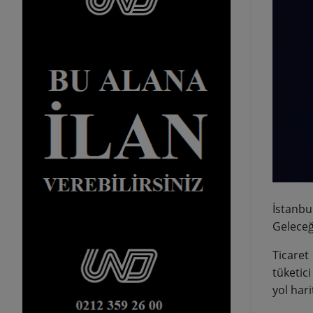
İstanbu
Geleceği
Ticaret
tüketic
yol hari