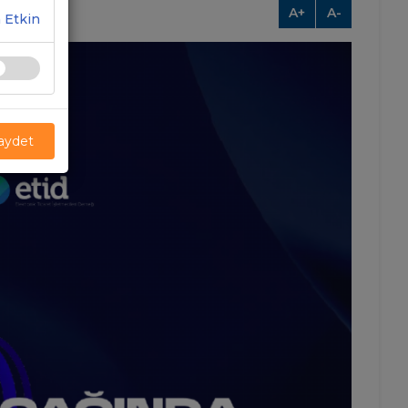
A+
A-
 Etkin
Kaydet