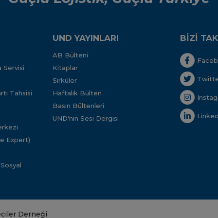
UND YAYINLARI
BİZİ TAK
AB Bülteni
Face
 Servisi
Kitaplar
Twitt
Sirküler
tı Tahsisi
Haftalık Bülten
Insta
Basın Bültenleri
Linked
UND'nin Sesi Dergisi
rkezi
ve Expert)
 Sosyal
eciler Derneği