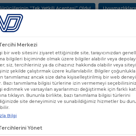
rinin “Tek Yetkili Acentesi” Oldu!
Uyuşmazlıkların Çö
METLERİMİZ
SEKTÖREL BİLGİLER
UND YAYINLARI
HAB
k Tercihi Merkezi
 bir web sitesini ziyaret ettiğinizde site, tarayıcınızdan genell
a bilgileri biçiminde olmak üzere bilgiler alabilir veya depolaya
er; siz, tercihleriniz ya da cihazınız hakkında olabilir veya sitey
iniz şekilde çalıştırmak üzere kullanılabilir. Bilgiler çoğunlukla 
 tanımlamaz ancak size daha kişiselleştirilmiş bir web deney
r. Bazı tanımlama bilgisi türlerine izin vermemeyi seçebilirsini
lgi edinmek ve varsayılan ayarlarımızı değiştirmek için farklı ka
rına tıklayın. Bununla birlikte, bazı tanımlama bilgisi türlerini
diğinizde site deneyiminiz ve sunabildiğimiz hizmetler bu du
ÖNEMLİ DUYURULAR
/
YAPAY ZEKÂ ÇAĞINDA E-TİCARETİN GELECE
ilir.
la Bilgi
AY ZEKÂ ÇAĞINDA E-TİCARETİN G
ercihlerini Yönet