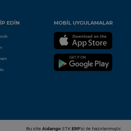
İP EDİN
MOBİL UYGULAMALAR
book
er
gram
in
Bu site
Aidango
STK
ERP
'si ile hazırlanmıştır.