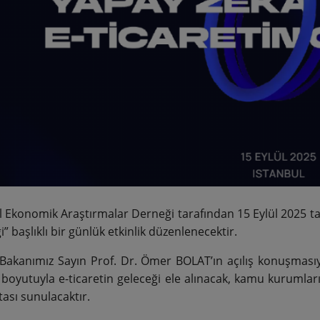
l Ekonomik Araştırmalar Derneği tarafından 15 Eylül 2025 ta
” başlıklı bir günlük etkinlik düzenlenecektir.
 Bakanımız Sayın Prof. Dr. Ömer BOLAT’ın açılış konuşmasıy
i boyutuyla e-ticaretin geleceği ele alınacak, kamu kurumları
tası sunulacaktır.