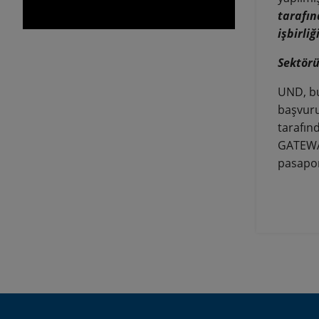
tarafın
işbirli
Sektörü
UND, bu 
başvuru
tarafın
GATEWAY
pasapor