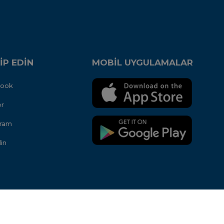
İP EDİN
MOBİL UYGULAMALAR
book
er
gram
in