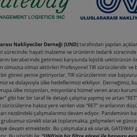
arası Nakliyeciler Derneği (UND)
tarafından yapılan açıkl
 sürecinde; hayati malzeme ve ürünlerin tedarik sürecinde ort
rını beraberinde getirmesi karşısında lojistik sektörünün ön
n olmazsa olmaz aktörleri Profesyonel TIR sürücüleridir ve bu
 bir görevi yerine getiriyorlar. TIR sürücülerinin vize başvuru
mizi ve dolayısıyla ülke hedeflerimizi etkiliyor. Derneğimiz,
vrupa ülke misyonları, misyonlara hizmet veren aracı kurumlar
r” gibi her bir taraf ile detaylı çalışma yapmış ve artan “RET
R sürücülerine haksız yere verilen vize “RET” oranlarının düşü
arı nezdindeki çalışmalarımız devam ediyor. Pandeminin başı
 grubumuz sürekli olarak toplanmakta, gelişmeleri ve güncel
ye devam etmektedir. Bu çalışmalara ek olarak, GATEWAY gi
ır. Bu işbirliği ile;
“UND’nin bir filtre görevi ile başvuru e