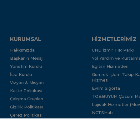
KURUMSAL
HİZMETLERİMİZ
Hakkımızda
UND İzmir TIR Parkı
Başkanın Mesajı
Yol Yardım ve Kurtarma
Yönetim Kurulu
Eğitim Hizmetleri
İcra Kurulu
Gümrük İşlem Takip Kar
Hizmeti
Vizyon & Misyon
Evrim Sigorta
Kalite Politikası
TOBBUYUM Çözüm Me
Çalışma Grupları
Lojistik Hizmetler (Mo
Gizlilik Politikası
NCTSHub
Çerez Politikası
SGK Teşvikleri ve İş ve
Güvenlik Hizmeti