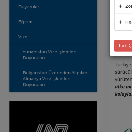
BAŞ
Zor
Duyurular
GAT
Eğitim
Hed
12.07
Vize
Tüm Çe
Yunanistan Vize İşlemleri
Duyuruları
Türkiye
sürücül
Bulgaristan Üzerinden Yapılan
Almanya Vize İşlemleri
yürüten
Duyuruları
ülke mi
kolayla