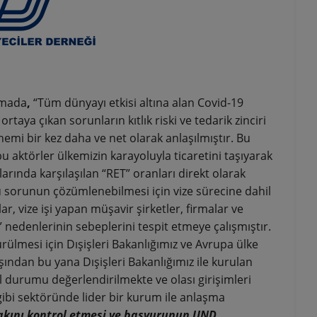
amada
,
“Tüm dünyayı etkisi altına alan Covid-19
aya çıkan sorunların kıtlık riski ve tedarik zinciri
emi bir kez daha ve net olarak anlaşılmıştır. Bu
 aktörler ülkemizin karayoluyla ticaretini taşıyarak
larında karşılaşılan “RET” oranları direkt olarak
 bu sorunun çözümlenebilmesi için vize sürecine dahil
, vize işi yapan müşavir şirketler, firmalar ve
” nedenlerinin sebeplerini tespit etmeye çalışmıştır.
rülmesi için Dışişleri Bakanlığımız ve Avrupa ülke
ndan bu yana Dışişleri Bakanlığımız ile kurulan
 durumu değerlendirilmekte ve olası girişimleri
bi sektöründe lider bir kurum ile anlaşma
vrakını kontrol etmesi ve başvurunun UND