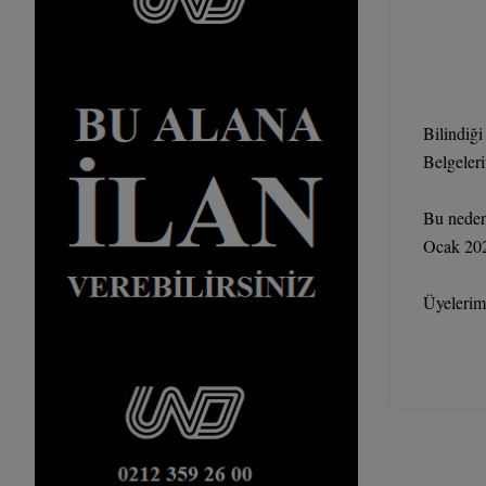
Bilindiği
Belgeleri
Bu nedenl
Ocak 2020
Üyelerimi