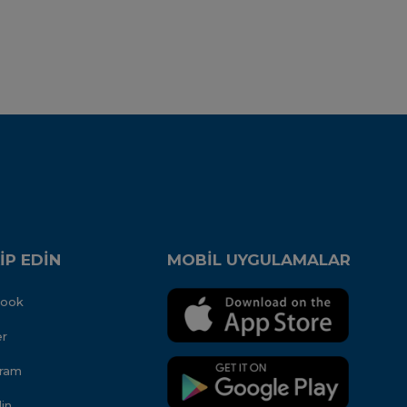
İP EDİN
MOBİL UYGULAMALAR
book
er
gram
in