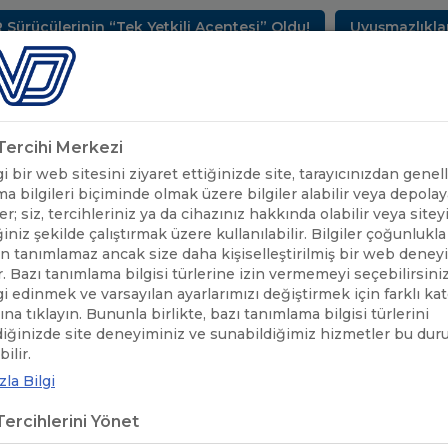
ülerinin “Tek Yetkili Acentesi” Oldu!
Uyuşmazlıkların 
METLERİMİZ
SEKTÖREL BİLGİLER
UND YAYINLARI
HAB
k Tercihi Merkezi
 bir web sitesini ziyaret ettiğinizde site, tarayıcınızdan genell
a bilgileri biçiminde olmak üzere bilgiler alabilir veya depolaya
er; siz, tercihleriniz ya da cihazınız hakkında olabilir veya sitey
iniz şekilde çalıştırmak üzere kullanılabilir. Bilgiler çoğunlukla 
 tanımlamaz ancak size daha kişiselleştirilmiş bir web deney
r. Bazı tanımlama bilgisi türlerine izin vermemeyi seçebilirsini
lgi edinmek ve varsayılan ayarlarımızı değiştirmek için farklı ka
rına tıklayın. Bununla birlikte, bazı tanımlama bilgisi türlerini
diğinizde site deneyiminiz ve sunabildiğimiz hizmetler bu du
ÖNEMLİ DUYURULAR
/
UBAK İZİN BELGESİ İLE YAPILAN TAŞIMA
ilir.
la Bilgi
K İZİN BELGESİ İLE YAPILAN TA
ercihlerini Yönet
IRLATMA