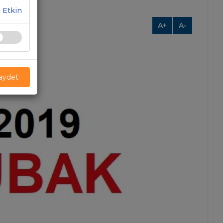
 Etkin
A+
A-
Kaydet