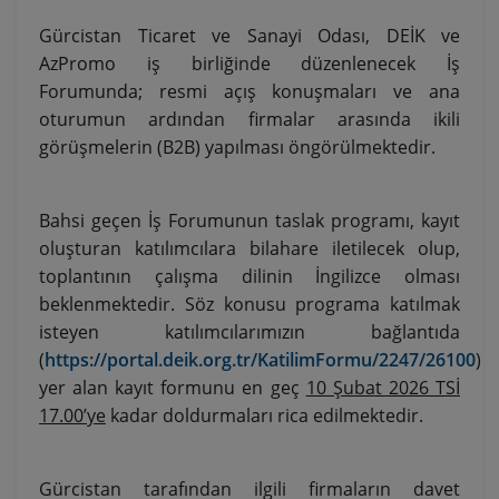
Gürcistan Ticaret ve Sanayi Odası, DEİK ve
AzPromo iş birliğinde düzenlenecek İş
Forumunda; resmi açış konuşmaları ve ana
oturumun ardından firmalar arasında ikili
görüşmelerin (B2B) yapılması öngörülmektedir.
Bahsi geçen İş Forumunun taslak programı, kayıt
oluşturan katılımcılara bilahare iletilecek olup,
toplantının çalışma dilinin İngilizce olması
beklenmektedir. Söz konusu programa katılmak
isteyen katılımcılarımızın bağlantıda
(
https://portal.deik.org.tr/KatilimFormu/2247/26100
)
yer alan kayıt formunu en geç
10 Şubat 2026 TSİ
17.00’ye
kadar doldurmaları rica edilmektedir.
Gürcistan tarafından ilgili firmaların davet