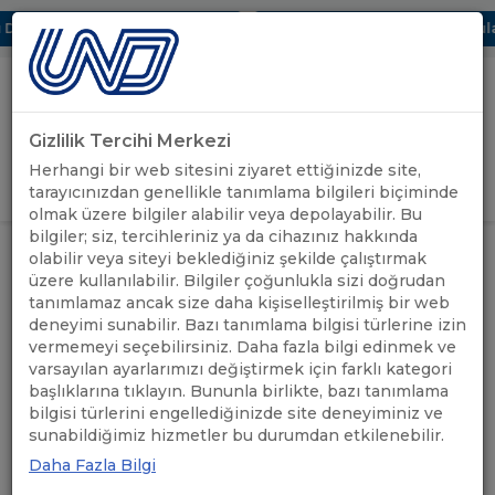
Dijital UBAK Bölümü Hakkında
UND, Yunanistan Vize Başvuruları
Gizlilik Tercihi Merkezi
Uluslararası Nakliyeciler Derneği
Herhangi bir web sitesini ziyaret ettiğinizde site,
GİRİŞ YAP
tarayıcınızdan genellikle tanımlama bilgileri biçiminde
olmak üzere bilgiler alabilir veya depolayabilir. Bu
bilgiler; siz, tercihleriniz ya da cihazınız hakkında
TÜRKİYE-AZERBAYCAN-
ÖNEMLİ
olabilir veya siteyi beklediğiniz şekilde çalıştırmak
ANASAYFA
/
/
GÜRCİSTAN İŞ FORUMU, 26 ŞUBAT
DUYURULAR
üzere kullanılabilir. Bilgiler çoğunlukla sizi doğrudan
2025
tanımlamaz ancak size daha kişiselleştirilmiş bir web
deneyimi sunabilir. Bazı tanımlama bilgisi türlerine izin
TÜRKİYE-AZERBAYCAN-
vermemeyi seçebilirsiniz. Daha fazla bilgi edinmek ve
varsayılan ayarlarımızı değiştirmek için farklı kategori
GÜRCİSTAN İŞ FORUMU, 26
başlıklarına tıklayın. Bununla birlikte, bazı tanımlama
bilgisi türlerini engellediğinizde site deneyiminiz ve
ŞUBAT 2025
sunabildiğimiz hizmetler bu durumdan etkilenebilir.
Daha Fazla Bilgi
02.02.2026
A+
A-