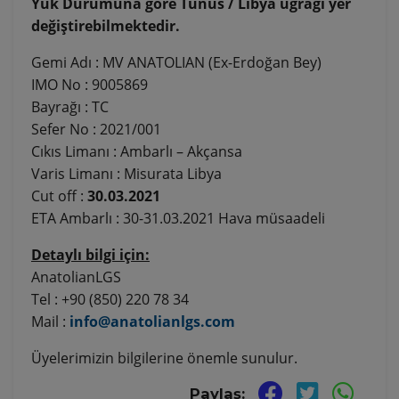
Yük Durumuna göre Tunus / Libya uğrağı yer
değiştirebilmektedir.
Gemi Adı : MV ANATOLIAN (Ex-Erdoğan Bey)
IMO No : 9005869
Bayrağı : TC
Sefer No : 2021/001
Cıkıs Limanı : Ambarlı – Akçansa
Varis Limanı : Misurata Libya
Cut off :
30.03.2021
ETA Ambarlı : 30-31.03.2021 Hava müsaadeli
Detaylı bilgi için:
AnatolianLGS
Tel : +90 (850) 220 78 34
Mail :
info@anatolianlgs.com
Üyelerimizin bilgilerine önemle sunulur.
Paylaş: