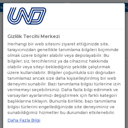
ı Dijital UBAK Bölümü Hakkında
UND, Yunanistan Vize Başvurula
Gizlilik Tercihi Merkezi
Uluslararası Nakliyeciler Derneği
Herhangi bir web sitesini ziyaret ettiğinizde site,
GİRİŞ YAP
tarayıcınızdan genellikle tanımlama bilgileri biçiminde
olmak üzere bilgiler alabilir veya depolayabilir. Bu
bilgiler; siz, tercihleriniz ya da cihazınız hakkında
ÖNEMLİ
TUNUS VE LİBYA RO-RO
olabilir veya siteyi beklediğiniz şekilde çalıştırmak
ANASAYFA
/
/
DUYURULAR
SEFERLERİ BAŞLADI
üzere kullanılabilir. Bilgiler çoğunlukla sizi doğrudan
tanımlamaz ancak size daha kişiselleştirilmiş bir web
deneyimi sunabilir. Bazı tanımlama bilgisi türlerine izin
TUNUS VE LİBYA RO-RO
vermemeyi seçebilirsiniz. Daha fazla bilgi edinmek ve
SEFERLERİ BAŞLADI
varsayılan ayarlarımızı değiştirmek için farklı kategori
başlıklarına tıklayın. Bununla birlikte, bazı tanımlama
bilgisi türlerini engellediğinizde site deneyiminiz ve
26.03.2021
A+
A-
sunabildiğimiz hizmetler bu durumdan etkilenebilir.
Daha Fazla Bilgi
AnatolianLGS Denizcilik ve Nakliyat Dış Ticaret Ltd.