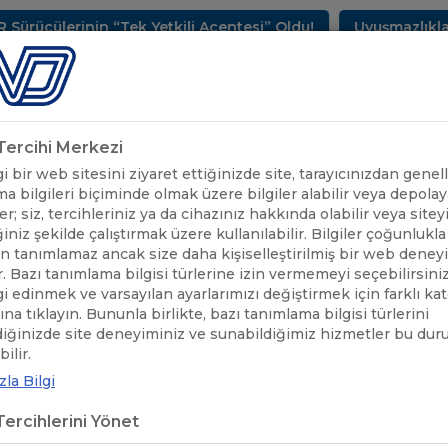
cülerinin “Tek Yetkili Acentesi” Oldu!
Uyuşmazlıkların
METLERİMİZ
SEKTÖREL BİLGİLER
UND YAYINLARI
HAB
k Tercihi Merkezi
 bir web sitesini ziyaret ettiğinizde site, tarayıcınızdan genell
a bilgileri biçiminde olmak üzere bilgiler alabilir veya depolaya
er; siz, tercihleriniz ya da cihazınız hakkında olabilir veya sitey
iniz şekilde çalıştırmak üzere kullanılabilir. Bilgiler çoğunlukla 
 tanımlamaz ancak size daha kişiselleştirilmiş bir web deney
r. Bazı tanımlama bilgisi türlerine izin vermemeyi seçebilirsini
lgi edinmek ve varsayılan ayarlarımızı değiştirmek için farklı ka
rına tıklayın. Bununla birlikte, bazı tanımlama bilgisi türlerini
diğinizde site deneyiminiz ve sunabildiğimiz hizmetler bu du
ÖNEMLİ DUYURULAR
/
TUNUS RADES PORT’A RO-RO SEFERLERİ 
ilir.
la Bilgi
US RADES PORT’A RO-RO SEFERL
ercihlerini Yönet