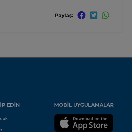
Paylaş:
İP EDİN
MOBİL UYGULAMALAR
book
er