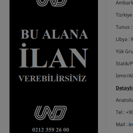
Ambarlı
Türkiye
Tunus :
Libya :
Yük Gru
Statik/P
İzmir/Al
Detaylı 
Anatol
Tel : +9
Mail :
i