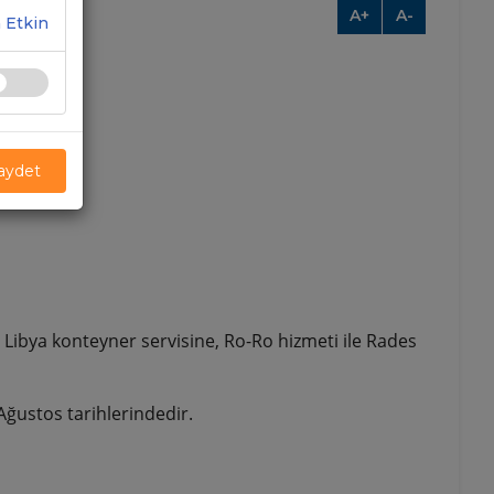
A+
A-
 Etkin
Kaydet
lı Libya konteyner servisine, Ro-Ro hizmeti ile Rades
Ağustos tarihlerindedir.