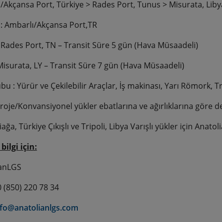
/Akçansa Port, Türkiye > Rades Port, Tunus > Misurata, Liby
 : Ambarlı/Akçansa Port,TR
 Rades Port, TN – Transit Süre 5 gün (Hava Müsaadeli)
 Misurata, LY – Transit Süre 7 gün (Hava Müsaadeli)
bu : Yürür ve Çekilebilir Araçlar, İş makinası, Yarı Römork,
roje/Konvansiyonel yükler ebatlarına ve ağırlıklarına göre de
iağa, Türkiye Çıkışlı ve Tripoli, Libya Varışlı yükler için Ana
bilgi için:
ianLGS
0 (850) 220 78 34
nfo@anatolianlgs.com