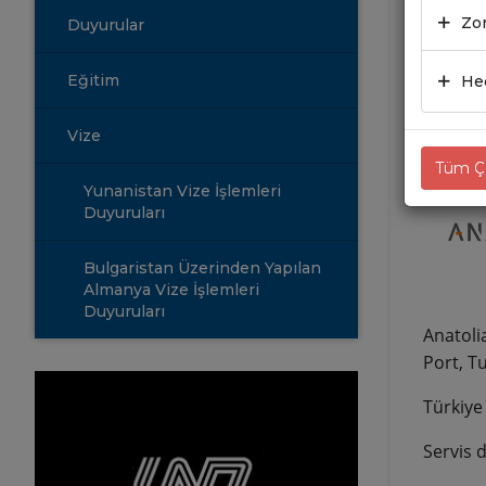
29.0
Zor
Duyurular
Eğitim
Hed
Vize
Tüm Çe
Yunanistan Vize İşlemleri
Duyuruları
Bulgaristan Üzerinden Yapılan
Almanya Vize İşlemleri
Duyuruları
Anatolia
Port, T
Türkiye
Servis d