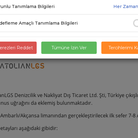
7.2020
unlu Tanımlama Bilgileri
Her Zaman
efleme Amaçlı Tanımlama Bilgileri
rezleri Reddet
Tümüne İzin Ver
Tercihlerimi 
nLGS Denizcilik ve Nakliyat Dış Ticaret Ltd. Şti, Türkiye çıkış
unus uğrağını da eklemiş bulunmaktadır.
 Ambarlı/Akçansa limanından gerçekleştirilecek ilk sefer 7-8 
etayları aşağıdaki gibidir: