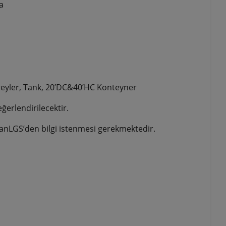
a
 Treyler, Tank, 20’DC&40’HC Konteyner
ğerlendirilecektir.
tolianLGS’den bilgi istenmesi gerekmektedir.