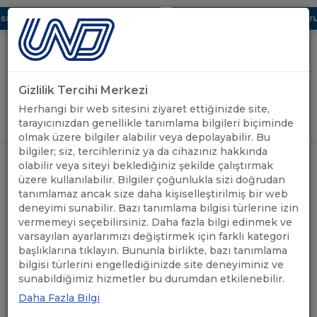
 Dijital UBAK Bölümü Hakkında
UND, Yunanistan Vize Başvurula
Gizlilik Tercihi Merkezi
Uluslararası Nakliyeciler Derneği
Herhangi bir web sitesini ziyaret ettiğinizde site,
GİRİŞ YAP
tarayıcınızdan genellikle tanımlama bilgileri biçiminde
olmak üzere bilgiler alabilir veya depolayabilir. Bu
bilgiler; siz, tercihleriniz ya da cihazınız hakkında
ÖNEMLİ
TRACECA GÜMRÜK KONTROL
olabilir veya siteyi beklediğiniz şekilde çalıştırmak
ANASAYFA
/
/
DUYURULAR
NOKTALARI ANKETİ HAKKINDA
üzere kullanılabilir. Bilgiler çoğunlukla sizi doğrudan
tanımlamaz ancak size daha kişiselleştirilmiş bir web
deneyimi sunabilir. Bazı tanımlama bilgisi türlerine izin
TRACECA GÜMRÜK
vermemeyi seçebilirsiniz. Daha fazla bilgi edinmek ve
KONTROL NOKTALARI
varsayılan ayarlarımızı değiştirmek için farklı kategori
başlıklarına tıklayın. Bununla birlikte, bazı tanımlama
ANKETİ HAKKINDA
bilgisi türlerini engellediğinizde site deneyiminiz ve
sunabildiğimiz hizmetler bu durumdan etkilenebilir.
Daha Fazla Bilgi
12.06.2025
A+
A-