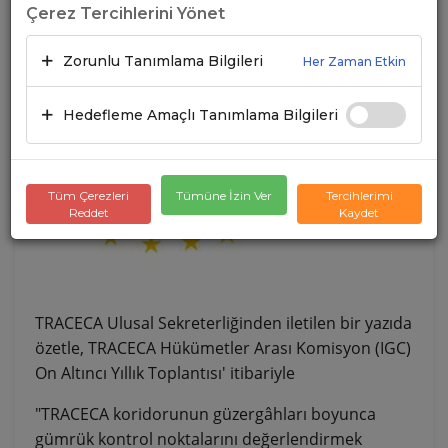
Çerez Tercihlerini Yönet
Zorunlu Tanımlama Bilgileri
Her Zaman Etkin
Hedefleme Amaçlı Tanımlama Bilgileri
Tüm Çerezleri
Tümüne İzin Ver
Tercihlerimi
Reddet
Kaydet
TRACECA Ulusal Sekreterliğinden iletilen bir yazıda
özetle, TRACECA Hükümetler Arası Komisyon (IGC)
On Altıncı Yıllık Toplantısı' itibariyle
"TRACECA koridorunun güzergâhları boyunca
gümrük kontrol noktalarını değerlendirmek