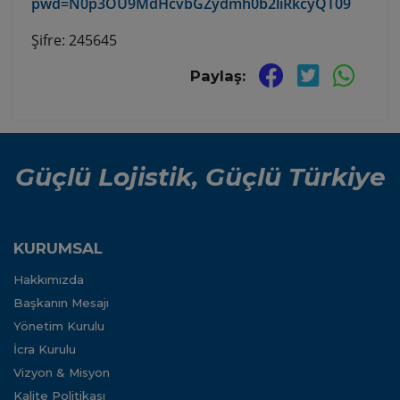
pwd=N0p3OU9MdHcvbGZydmh0b2liRkcyQT09
Şifre: 245645
Paylaş:
Güçlü Lojistik, Güçlü Türkiye
KURUMSAL
Hakkımızda
Başkanın Mesajı
Yönetim Kurulu
İcra Kurulu
Vizyon & Misyon
Kalite Politikası