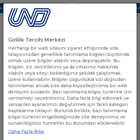
 Dijital UBAK Bölümü Hakkında
UND, Yunanistan Vize Başvurular
Gizlilik Tercihi Merkezi
Uluslararası Nakliyeciler Derneği
Herhangi bir web sitesini ziyaret ettiğinizde site,
GİRİŞ YAP
tarayıcınızdan genellikle tanımlama bilgileri biçiminde
olmak üzere bilgiler alabilir veya depolayabilir. Bu
bilgiler; siz, tercihleriniz ya da cihazınız hakkında
TOBB SEKTÖR MECLİSLERİ
ÖNEMLİ
olabilir veya siteyi beklediğiniz şekilde çalıştırmak
ANASAYFA
/
/
ENERJİ VERİMLİLİĞİ PANELİ, 13
DUYURULAR
üzere kullanılabilir. Bilgiler çoğunlukla sizi doğrudan
OCAK 2022
tanımlamaz ancak size daha kişiselleştirilmiş bir web
deneyimi sunabilir. Bazı tanımlama bilgisi türlerine izin
TOBB SEKTÖR MECLİSLERİ
vermemeyi seçebilirsiniz. Daha fazla bilgi edinmek ve
varsayılan ayarlarımızı değiştirmek için farklı kategori
ENERJİ VERİMLİLİĞİ PANELİ,
başlıklarına tıklayın. Bununla birlikte, bazı tanımlama
bilgisi türlerini engellediğinizde site deneyiminiz ve
13 OCAK 2022
sunabildiğimiz hizmetler bu durumdan etkilenebilir.
Daha Fazla Bilgi
10.01.2022
A+
A-