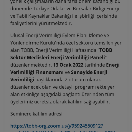
yönelik çalışmaların daha fazla önem kazandığı bu
dönemde Türkiye Odalar ve Borsalar Birliği Enerji
ve Tabii Kaynaklar Bakanlığı ile işbirliği içerisinde
faaliyetlerini yürütmektedir.
Ulusal Enerji Verimliliği Eylem Planı İzleme ve
Yönlendirme Kurulu'nda özel sektörü temsilen yer
alan TOBB, Enerji Verimliliği Haftasında "
TOBB
Sektör Meclisleri Enerji Verimliliği Paneli
"
düzenlenmektedir.
13 Ocak 2022
tarihinde
Enerji
Verimliliği Finansmanı
ve
Sanayide Enerji
Verimliliği
başlıklarında 2 oturum olarak
düzenlenecek olan ve detaylı programı ekte yer
alan etkinliğe aşağıdaki bağlantı üzerinden tüm
üyelerimiz ücretsiz olarak katılım sağlayabilir.
Seminere katılım adresi:
https://tobb-org.zoom.us/j/95924550912?